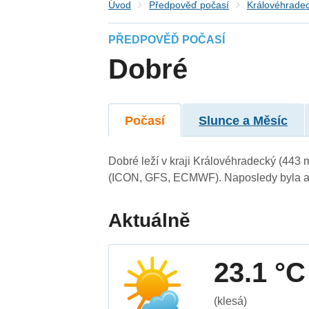
Úvod
Předpověď počasí
Královéhradec
PŘEDPOVĚĎ POČASÍ
Dobré
Počasí
Slunce a Měsíc
Dobré leží v kraji Královéhradecký (443
(ICON, GFS, ECMWF). Naposledy byla ak
Aktuálně
23.1 °C
(klesá)