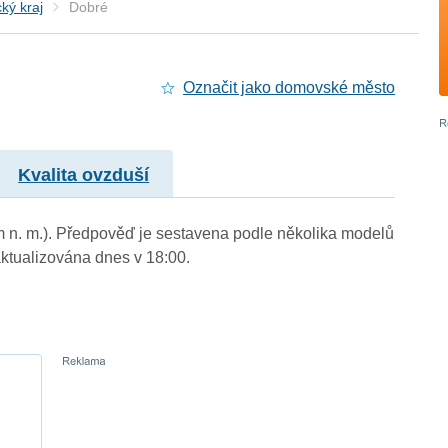
ký kraj
Dobré
Označit jako domovské město
Kvalita ovzduší
 m n. m.). Předpověď je sestavena podle několika modelů
tualizována dnes v 18:00.