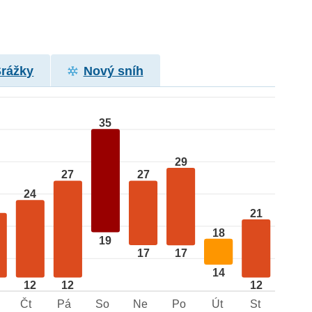
Srážky
Nový sníh
35
29
27
27
24
21
18
19
17
17
14
12
12
12
Čt
Pá
So
Ne
Po
Út
St