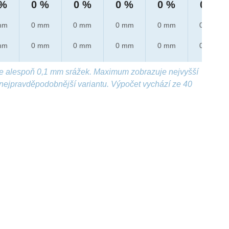
 %
0 %
0 %
0 %
0 %
0 %
mm
0 mm
0 mm
0 mm
0 mm
0 mm
mm
0 mm
0 mm
0 mm
0 mm
0 mm
e alespoň 0,1 mm srážek. Maximum zobrazuje nejvyšší
nejpravděpodobnější variantu. Výpočet vychází ze 40