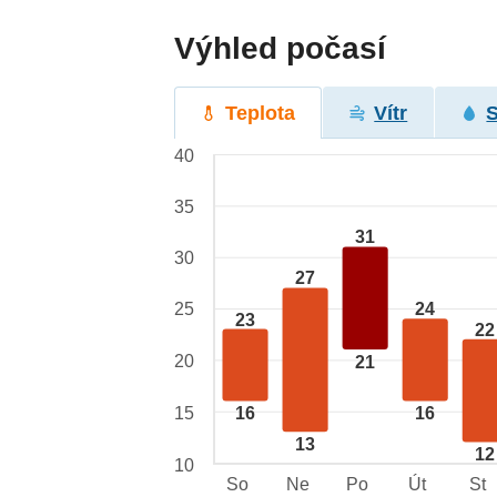
Výhled počasí
Teplota
Vítr
40
35
31
30
27
25
24
23
22
20
21
15
16
16
13
12
10
So
Ne
Po
Út
St