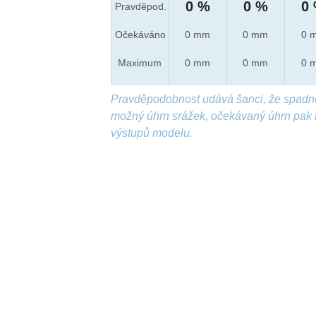
0 %
0 %
0
Pravděpod.
Očekáváno
0 mm
0 mm
0 
Maximum
0 mm
0 mm
0 
Pravděpodobnost udává šanci, že spadn
možný úhrn srážek, očekávaný úhrn pak 
výstupů modelu.