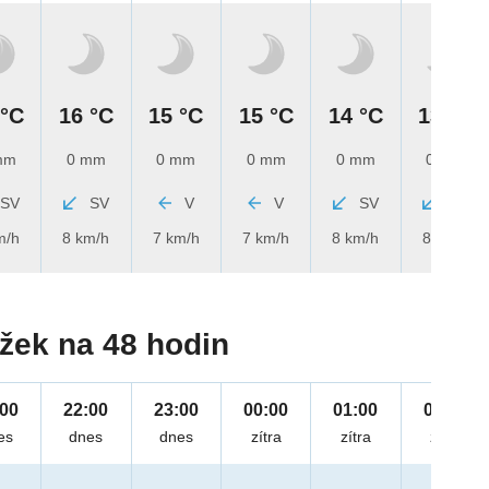
 °C
16 °C
15 °C
15 °C
14 °C
13 °C
mm
0 mm
0 mm
0 mm
0 mm
0 mm
SV
SV
V
V
SV
SV
m/h
8 km/h
7 km/h
7 km/h
8 km/h
8 km/h
žek na 48 hodin
:00
22:00
23:00
00:00
01:00
02:00
es
dnes
dnes
zítra
zítra
zítra