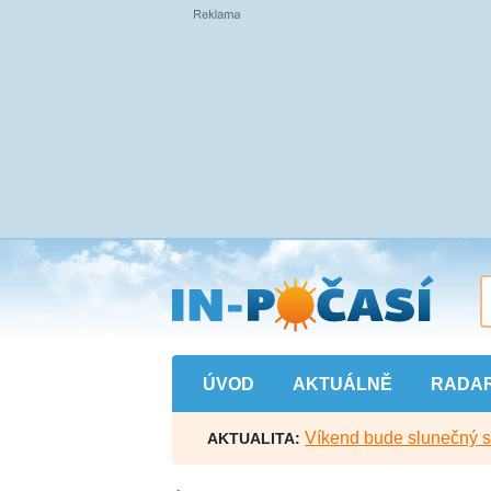
Přejít
na
hlavní
obsah
ÚVOD
AKTUÁLNĚ
RADA
Víkend bude slunečný s l
AKTUALITA: