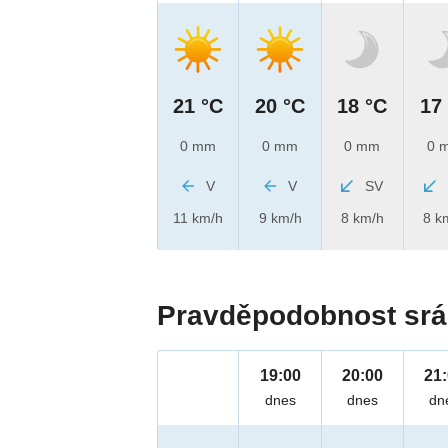
21 °C
20 °C
18 °C
17
0 mm
0 mm
0 mm
0 
V
V
SV
11 km/h
9 km/h
8 km/h
8 k
Pravděpodobnost srá
19:00
20:00
21
dnes
dnes
dn