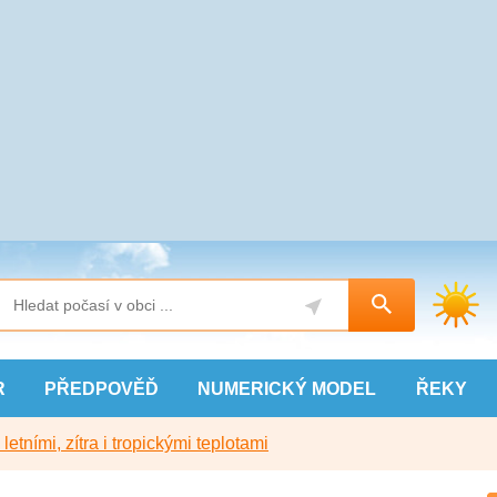
R
PŘEDPOVĚĎ
NUMERICKÝ
MODEL
ŘEKY
etními, zítra i tropickými teplotami