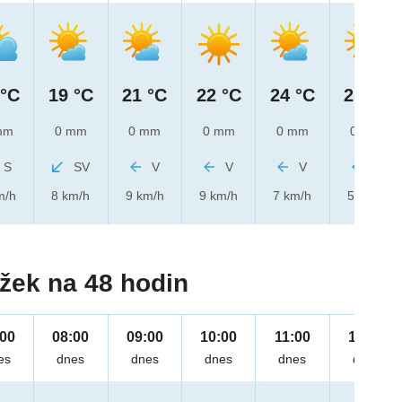
 °C
19 °C
21 °C
22 °C
24 °C
25 °C
mm
0 mm
0 mm
0 mm
0 mm
0 mm
S
SV
V
V
V
V
m/h
8 km/h
9 km/h
9 km/h
7 km/h
5 km/h
žek na 48 hodin
:00
08:00
09:00
10:00
11:00
12:00
es
dnes
dnes
dnes
dnes
dnes