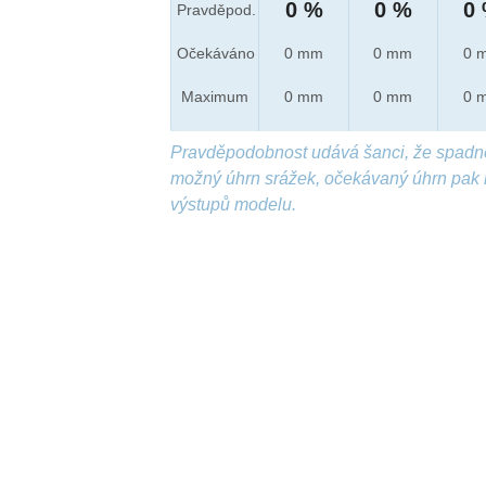
0 %
0 %
0
Pravděpod.
Očekáváno
0 mm
0 mm
0 
Maximum
0 mm
0 mm
0 
Pravděpodobnost udává šanci, že spadn
možný úhrn srážek, očekávaný úhrn pak 
výstupů modelu.