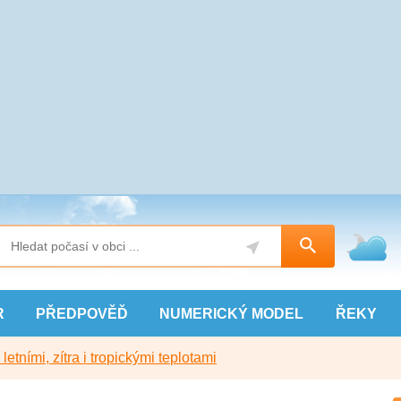
R
PŘEDPOVĚĎ
NUMERICKÝ
MODEL
ŘEKY
etními, zítra i tropickými teplotami