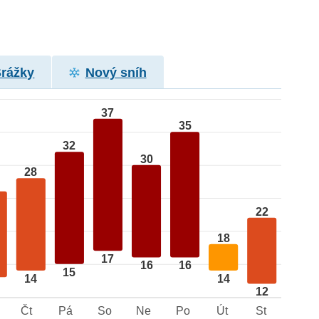
Srážky
Nový sníh
37
35
32
30
28
22
18
17
16
16
15
14
14
12
Čt
Pá
So
Ne
Po
Út
St