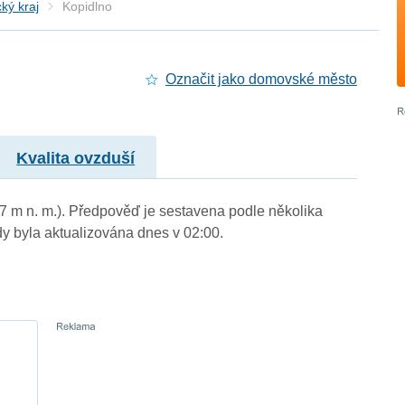
ký kraj
Kopidlno
Označit jako domovské město
Kvalita ovzduší
27 m n. m.). Předpověď je sestavena podle několika
byla aktualizována dnes v 02:00.