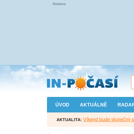
Přejít
na
hlavní
obsah
ÚVOD
AKTUÁLNĚ
RADA
Víkend bude slunečný s l
AKTUALITA: