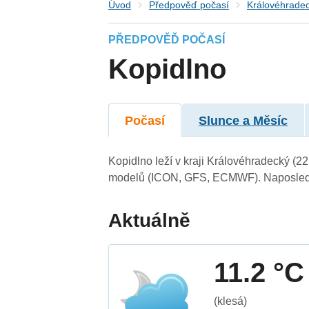
Úvod
Předpověď počasí
Královéhradec
PŘEDPOVĚĎ POČASÍ
Kopidlno
Počasí
Slunce a Měsíc
Kopidlno leží v kraji Královéhradecký (2
modelů (ICON, GFS, ECMWF). Naposledy 
Aktuálně
11.2 °C
(klesá)