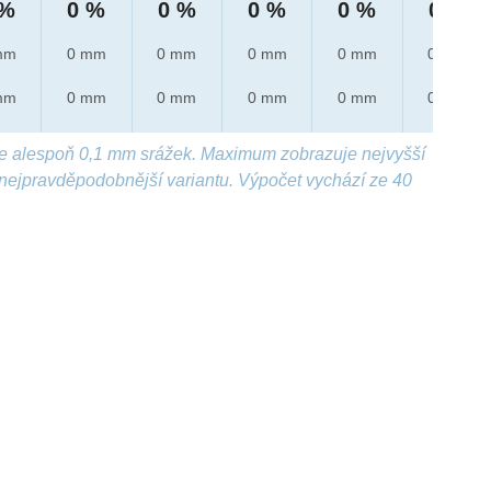
 %
0 %
0 %
0 %
0 %
0 %
mm
0 mm
0 mm
0 mm
0 mm
0 mm
mm
0 mm
0 mm
0 mm
0 mm
0 mm
e alespoň 0,1 mm srážek. Maximum zobrazuje nejvyšší
nejpravděpodobnější variantu. Výpočet vychází ze 40