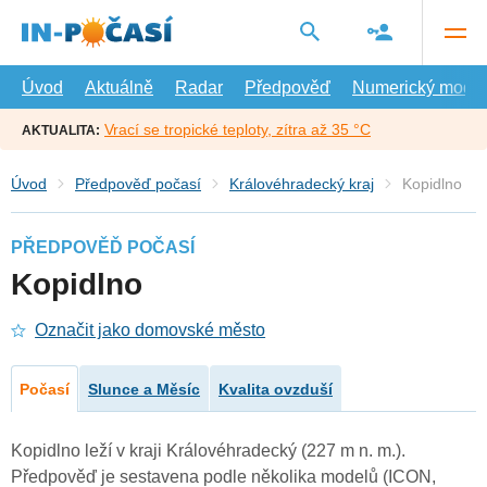
Přejít
na
hlavní
obsah
Úvod
Aktuálně
Radar
Předpověď
Numerický model
Vrací se tropické teploty, zítra až 35 °C
AKTUALITA:
Úvod
Předpověď počasí
Královéhradecký kraj
Kopidlno
PŘEDPOVĚĎ POČASÍ
Kopidlno
Označit jako domovské město
Počasí
Slunce a Měsíc
Kvalita ovzduší
Kopidlno leží v kraji Královéhradecký (227 m n. m.).
Předpověď je sestavena podle několika modelů (ICON,