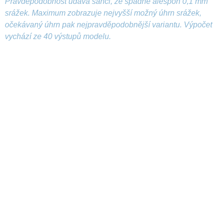
Pravděpodobnost udává šanci, že spadne alespoň 0,1 mm
srážek. Maximum zobrazuje nejvyšší možný úhrn srážek,
očekávaný úhrn pak nejpravděpodobnější variantu. Výpočet
vychází ze 40 výstupů modelu.