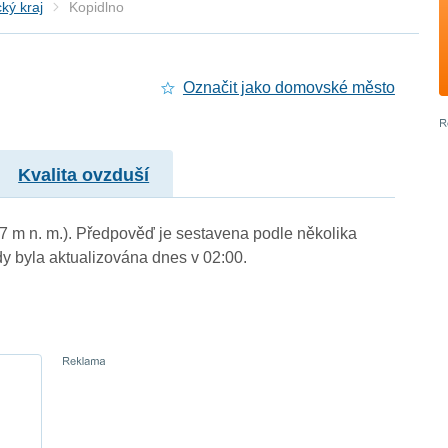
ký kraj
Kopidlno
Označit jako domovské město
Kvalita ovzduší
27 m n. m.). Předpověď je sestavena podle několika
byla aktualizována dnes v 02:00.