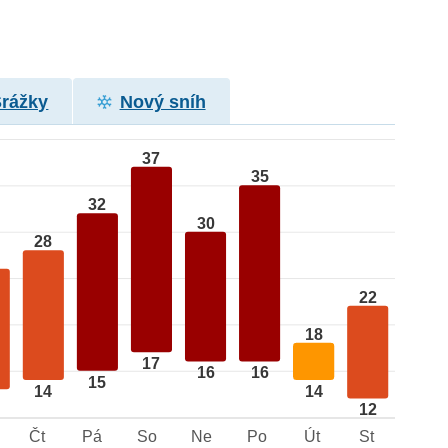
Srážky
Nový sníh
37
35
32
30
28
22
18
17
16
16
15
14
14
12
Čt
Pá
So
Ne
Po
Út
St