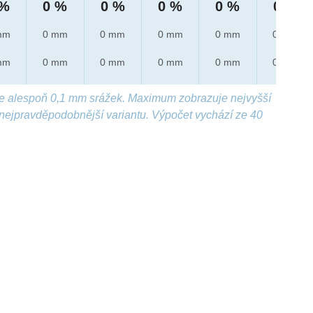
 %
0 %
0 %
0 %
0 %
0 %
mm
0 mm
0 mm
0 mm
0 mm
0 mm
mm
0 mm
0 mm
0 mm
0 mm
0 mm
e alespoň 0,1 mm srážek. Maximum zobrazuje nejvyšší
nejpravděpodobnější variantu. Výpočet vychází ze 40