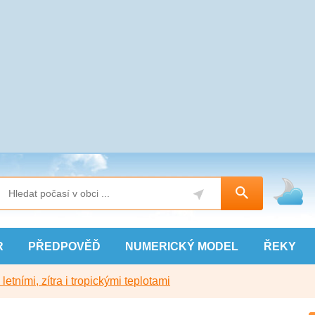
R
PŘEDPOVĚĎ
NUMERICKÝ
MODEL
ŘEKY
etními, zítra i tropickými teplotami