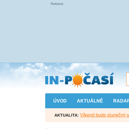
Přejít
na
hlavní
obsah
ÚVOD
AKTUÁLNĚ
RADA
Víkend bude slunečný s l
AKTUALITA: