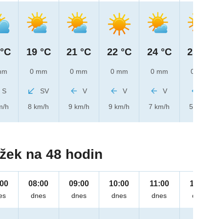
 °C
19 °C
21 °C
22 °C
24 °C
25 °C
mm
0 mm
0 mm
0 mm
0 mm
0 mm
S
SV
V
V
V
V
m/h
8 km/h
9 km/h
9 km/h
7 km/h
5 km/h
žek na 48 hodin
:00
08:00
09:00
10:00
11:00
12:00
es
dnes
dnes
dnes
dnes
dnes