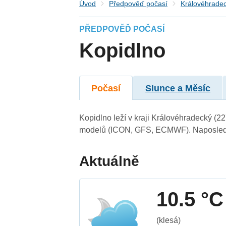
Úvod
Předpověď počasí
Královéhradec
PŘEDPOVĚĎ POČASÍ
Kopidlno
Počasí
Slunce a Měsíc
Kopidlno leží v kraji Královéhradecký (2
modelů (ICON, GFS, ECMWF). Naposledy 
Aktuálně
10.5 °C
(klesá)