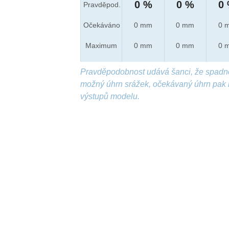
0 %
0 %
0
Pravděpod.
Očekáváno
0 mm
0 mm
0 
Maximum
0 mm
0 mm
0 
Pravděpodobnost udává šanci, že spadn
možný úhrn srážek, očekávaný úhrn pak 
výstupů modelu.