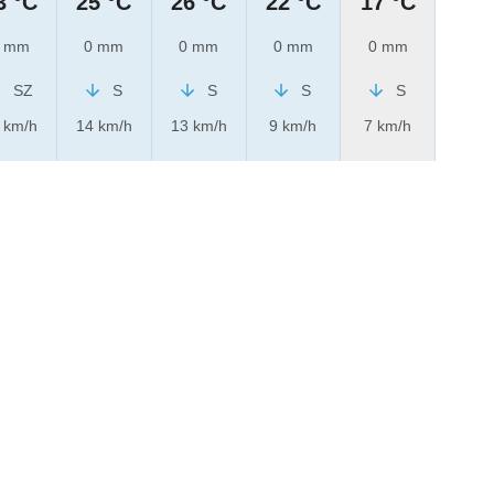
3 °C
25 °C
26 °C
22 °C
17 °C
 mm
0 mm
0 mm
0 mm
0 mm
SZ
S
S
S
S
 km/h
14 km/h
13 km/h
9 km/h
7 km/h