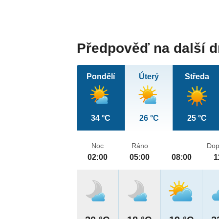
Předpověď na další 
Pondělí
Úterý
Středa
34 °C
26 °C
25 °C
Noc
Ráno
Dop
02:00
05:00
08:00
1