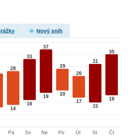
Srážky
Nový sníh
37
35
33
31
29
28
26
20
19
18
17
16
15
14
Pá
So
Ne
Po
Út
St
Čt