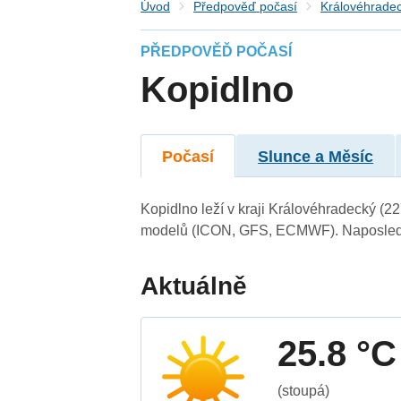
Úvod
Předpověď počasí
Královéhradec
PŘEDPOVĚĎ POČASÍ
Kopidlno
Počasí
Slunce a Měsíc
Kopidlno leží v kraji Královéhradecký (2
modelů (ICON, GFS, ECMWF). Naposledy 
Aktuálně
25.8 °C
(stoupá)