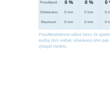
0 %
0 %
0
Pravděpod.
Očekáváno
0 mm
0 mm
0 
Maximum
0 mm
0 mm
0 
Pravděpodobnost udává šanci, že spadn
možný úhrn srážek, očekávaný úhrn pak 
výstupů modelu.