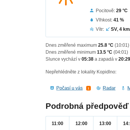
Pocitově:
29 °C
Vlhkost:
41 %
Vítr:
SV, 4 km
Dnes změřené maximum
25.8 °C
(10:01)
Dnes změřené minimum
13.5 °C
(04:01)
Slunce vychází v
05:38
a zapadá v
20:2
Nepřehlédněte z lokality Kopidlno:
Počasí u vás
Radar
M
1
Podrobná předpověď 
11:00
12:00
13:00
14