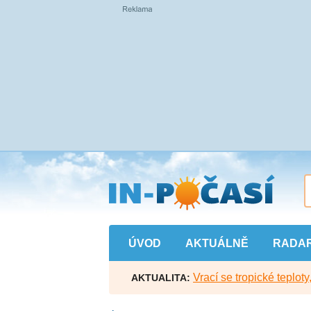
Přejít
na
hlavní
obsah
ÚVOD
AKTUÁLNĚ
RADA
Vrací se tropické teploty
AKTUALITA: