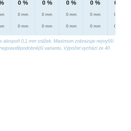
 %
0 %
0 %
0 %
0 %
0 %
mm
0 mm
0 mm
0 mm
0 mm
0 mm
mm
0 mm
0 mm
0 mm
0 mm
0 mm
e alespoň 0,1 mm srážek. Maximum zobrazuje nejvyšší
nejpravděpodobnější variantu. Výpočet vychází ze 40