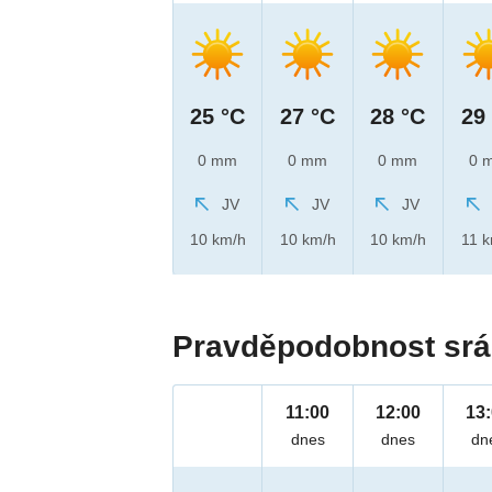
25 °C
27 °C
28 °C
29
0 mm
0 mm
0 mm
0 
JV
JV
JV
10 km/h
10 km/h
10 km/h
11 
Pravděpodobnost srá
11:00
12:00
13
dnes
dnes
dn