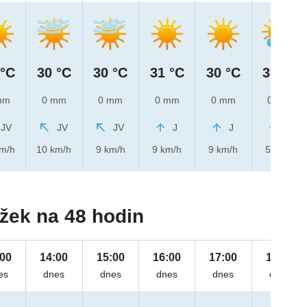
 °C
30 °C
30 °C
31 °C
30 °C
30 °C
mm
0 mm
0 mm
0 mm
0 mm
0 mm
JV
JV
JV
J
J
J
km/h
10 km/h
9 km/h
9 km/h
9 km/h
5 km/h
žek na 48 hodin
:00
14:00
15:00
16:00
17:00
18:00
es
dnes
dnes
dnes
dnes
dnes