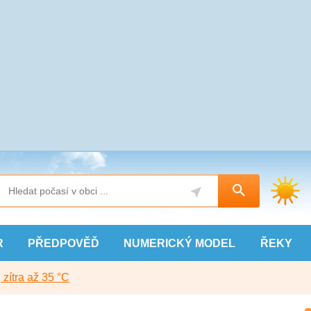
R
PŘEDPOVĚĎ
NUMERICKÝ
MODEL
ŘEKY
, zítra až 35 °C