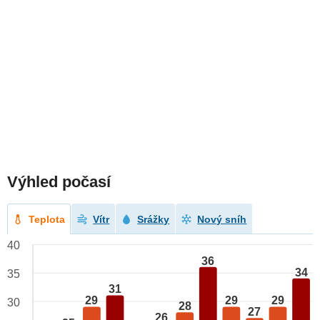
Výhled počasí
Teplota
Vítr
Srážky
Nový sníh
40
36
34
35
31
29
29
29
30
28
27
26