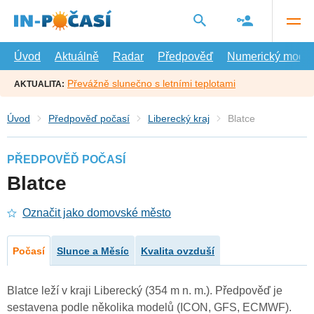
Přejít
na
hlavní
obsah
Úvod
Aktuálně
Radar
Předpověď
Numerický model
Převážně slunečno s letními teplotami
AKTUALITA:
Úvod
Předpověď počasí
Liberecký kraj
Blatce
PŘEDPOVĚĎ POČASÍ
Blatce
Označit jako domovské město
Počasí
Slunce a Měsíc
Kvalita ovzduší
Blatce leží v kraji Liberecký (354 m n. m.). Předpověď je
sestavena podle několika modelů (ICON, GFS, ECMWF).