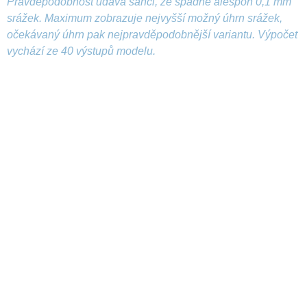
Pravděpodobnost udává šanci, že spadne alespoň 0,1 mm
srážek. Maximum zobrazuje nejvyšší možný úhrn srážek,
očekávaný úhrn pak nejpravděpodobnější variantu. Výpočet
vychází ze 40 výstupů modelu.