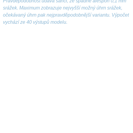
Pravděpodobnost udává šanci, že spadne alespoň 0,1 mm
srážek. Maximum zobrazuje nejvyšší možný úhrn srážek,
očekávaný úhrn pak nejpravděpodobnější variantu. Výpočet
vychází ze 40 výstupů modelu.