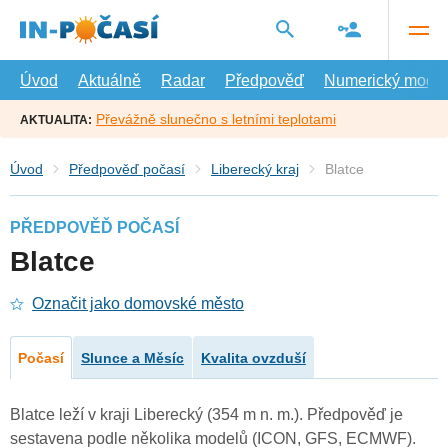
Přejít
na
hlavní
obsah
Úvod
Aktuálně
Radar
Předpověď
Numerický model
Převážně slunečno s letními teplotami
AKTUALITA:
Úvod
Předpověď počasí
Liberecký kraj
Blatce
PŘEDPOVĚĎ POČASÍ
Blatce
Označit jako domovské město
Počasí
Slunce a Měsíc
Kvalita ovzduší
Blatce leží v kraji Liberecký (354 m n. m.). Předpověď je
sestavena podle několika modelů (ICON, GFS, ECMWF).