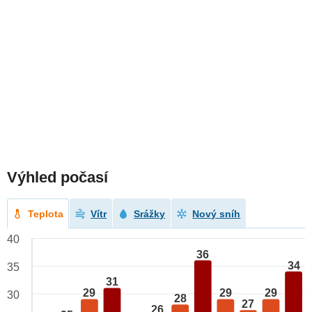
Výhled počasí
Teplota
Vítr
Srážky
Nový sníh
40
36
34
35
31
29
29
29
30
28
27
26