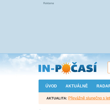
Přejít
na
hlavní
obsah
ÚVOD
AKTUÁLNĚ
RADA
Převážně slunečno s let
AKTUALITA: