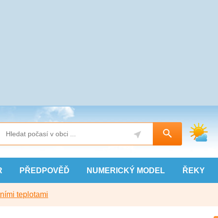
R
PŘEDPOVĚĎ
NUMERICKÝ
MODEL
ŘEKY
ními teplotami