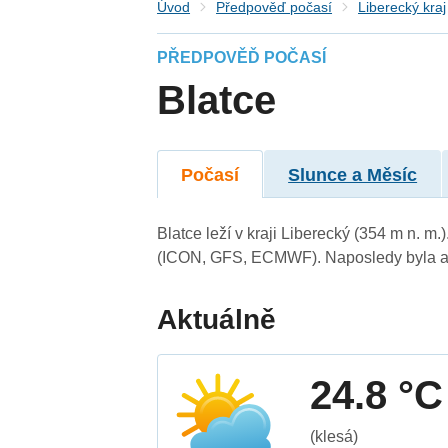
Úvod
Předpověď počasí
Liberecký kraj
PŘEDPOVĚĎ POČASÍ
Blatce
Počasí
Slunce a Měsíc
Blatce leží v kraji Liberecký (354 m n. 
(ICON, GFS, ECMWF). Naposledy byla ak
Aktuálně
24.8 °C
(klesá)