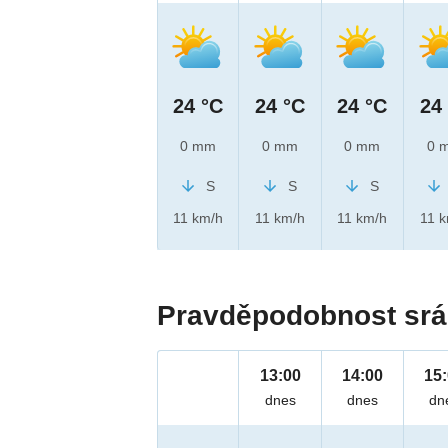
24 °C
24 °C
24 °C
24
0 mm
0 mm
0 mm
0 
S
S
S
11 km/h
11 km/h
11 km/h
11 
Pravděpodobnost srá
13:00
14:00
15
dnes
dnes
dn