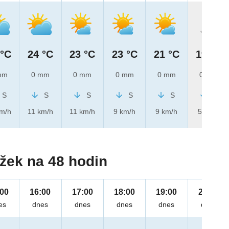
 °C
24 °C
23 °C
23 °C
21 °C
19 °C
mm
0 mm
0 mm
0 mm
0 mm
0 mm
S
S
S
S
S
S
km/h
11 km/h
11 km/h
9 km/h
9 km/h
5 km/h
žek na 48 hodin
:00
16:00
17:00
18:00
19:00
20:00
es
dnes
dnes
dnes
dnes
dnes