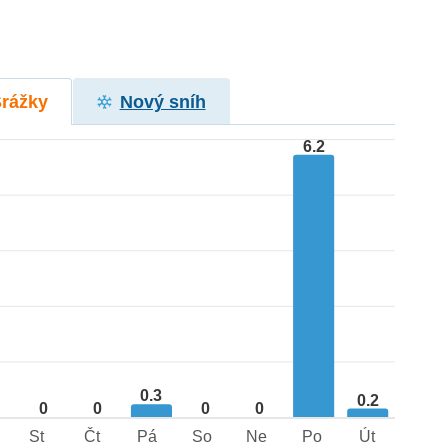
Srážky
Nový sníh
6.2
0.3
0.2
0
0
0
0
St
Čt
Pá
So
Ne
Po
Út