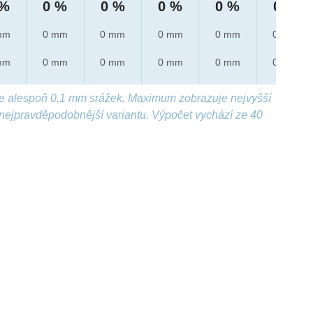
 %
0 %
0 %
0 %
0 %
0 %
mm
0 mm
0 mm
0 mm
0 mm
0 mm
mm
0 mm
0 mm
0 mm
0 mm
0 mm
e alespoň 0,1 mm srážek. Maximum zobrazuje nejvyšší
nejpravděpodobnější variantu. Výpočet vychází ze 40