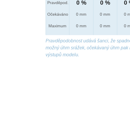
0 %
0 %
0
Pravděpod.
Očekáváno
0 mm
0 mm
0 
Maximum
0 mm
0 mm
0 
Pravděpodobnost udává šanci, že spadn
možný úhrn srážek, očekávaný úhrn pak 
výstupů modelu.