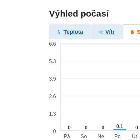
Výhled počasí
Teplota
Vítr
6.6
5.3
3.9
2.6
1.3
0.1
0
0
0
0
0
Pá
So
Ne
Po
Út