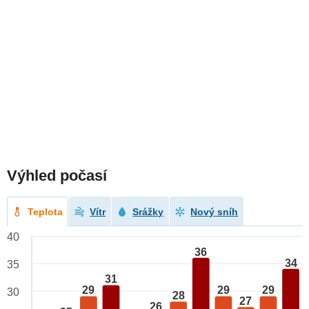
Výhled počasí
Teplota
Vítr
Srážky
Nový sníh
40
36
34
35
31
29
29
29
30
28
27
26