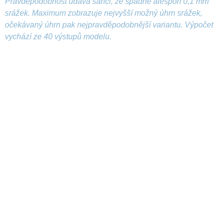
Pravděpodobnost udává šanci, že spadne alespoň 0,1 mm
srážek. Maximum zobrazuje nejvyšší možný úhrn srážek,
očekávaný úhrn pak nejpravděpodobnější variantu. Výpočet
vychází ze 40 výstupů modelu.