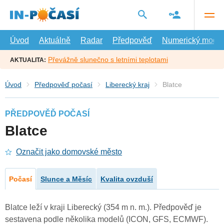
Přejít
na
hlavní
obsah
Úvod
Aktuálně
Radar
Předpověď
Numerický model
Převážně slunečno s letními teplotami
AKTUALITA:
Úvod
Předpověď počasí
Liberecký kraj
Blatce
PŘEDPOVĚĎ POČASÍ
Blatce
Označit jako domovské město
Počasí
Slunce a Měsíc
Kvalita ovzduší
Blatce leží v kraji Liberecký (354 m n. m.). Předpověď je
sestavena podle několika modelů (ICON, GFS, ECMWF).