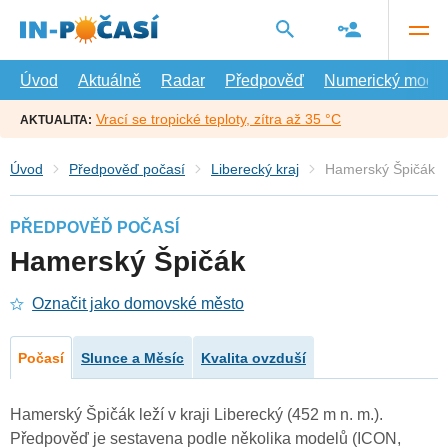
Přejít
na
hlavní
obsah
Úvod
Aktuálně
Radar
Předpověď
Numerický model
Vrací se tropické teploty, zítra až 35 °C
AKTUALITA:
Úvod
Předpověď počasí
Liberecký kraj
Hamerský Špičák
PŘEDPOVĚĎ POČASÍ
Hamerský Špičák
Označit jako domovské město
Počasí
Slunce a Měsíc
Kvalita ovzduší
Hamerský Špičák leží v kraji Liberecký (452 m n. m.).
Předpověď je sestavena podle několika modelů (ICON,