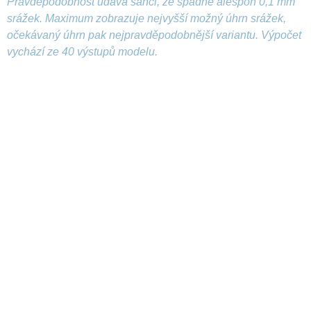
Pravděpodobnost udává šanci, že spadne alespoň 0,1 mm
srážek. Maximum zobrazuje nejvyšší možný úhrn srážek,
očekávaný úhrn pak nejpravděpodobnější variantu. Výpočet
vychází ze 40 výstupů modelu.