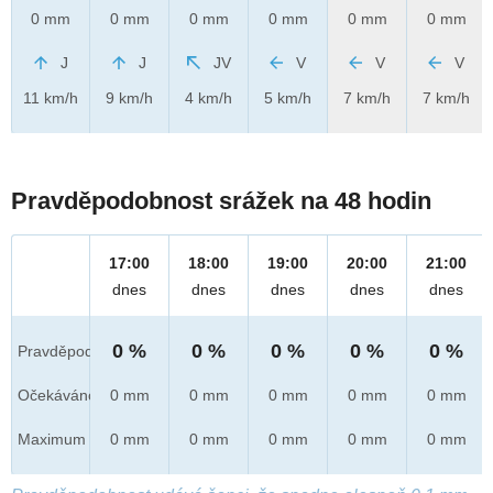
0 mm
0 mm
0 mm
0 mm
0 mm
0 mm
J
J
JV
V
V
V
11 km/h
9 km/h
4 km/h
5 km/h
7 km/h
7 km/h
Pravděpodobnost srážek na 48 hodin
17:00
18:00
19:00
20:00
21:00
dnes
dnes
dnes
dnes
dnes
0 %
0 %
0 %
0 %
0 %
Pravděpod.
Očekáváno
0 mm
0 mm
0 mm
0 mm
0 mm
Maximum
0 mm
0 mm
0 mm
0 mm
0 mm