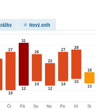
Srážky
Nový sníh
31
28
27
27
26
22
18
15
14
14
13
12
12
10
Čt
Pá
So
Ne
Po
Út
St