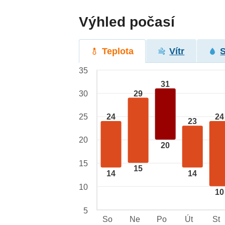
Výhled počasí
Teplota
Vítr
35
31
29
30
24
24
25
23
20
20
15
15
14
14
10
10
5
So
Ne
Po
Út
St