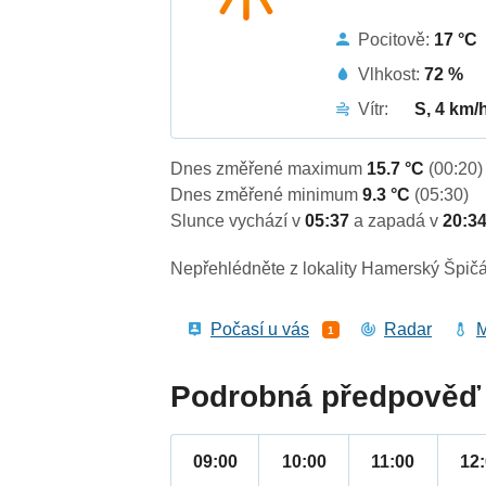
Pocitově:
17 °C
Vlhkost:
72 %
Vítr:
S, 4 km/
Dnes změřené maximum
15.7 °C
(00:20)
Dnes změřené minimum
9.3 °C
(05:30)
Slunce vychází v
05:37
a zapadá v
20:3
Nepřehlédněte z lokality Hamerský Špičá
Počasí u vás
Radar
M
1
Podrobná předpověď 
09:00
10:00
11:00
12