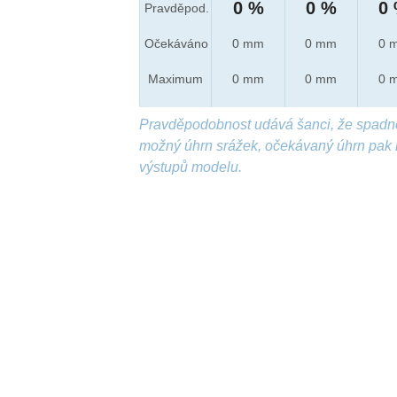
0 %
0 %
0
Pravděpod.
Očekáváno
0 mm
0 mm
0 
Maximum
0 mm
0 mm
0 
Pravděpodobnost udává šanci, že spadn
možný úhrn srážek, očekávaný úhrn pak 
výstupů modelu.