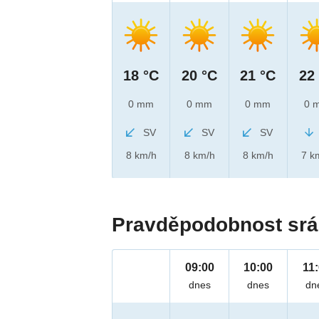
18 °C
20 °C
21 °C
22
0 mm
0 mm
0 mm
0 
SV
SV
SV
8 km/h
8 km/h
8 km/h
7 k
Pravděpodobnost srá
09:00
10:00
11
dnes
dnes
dn