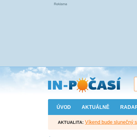
Přejít
na
hlavní
obsah
ÚVOD
AKTUÁLNĚ
RADA
Víkend bude slunečný s l
AKTUALITA: