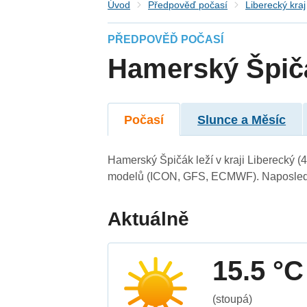
Úvod
Předpověď počasí
Liberecký kraj
PŘEDPOVĚĎ POČASÍ
Hamerský Špič
Počasí
Slunce a Měsíc
Hamerský Špičák leží v kraji Liberecký (
modelů (ICON, GFS, ECMWF). Naposledy 
Aktuálně
15.5 °C
(stoupá)