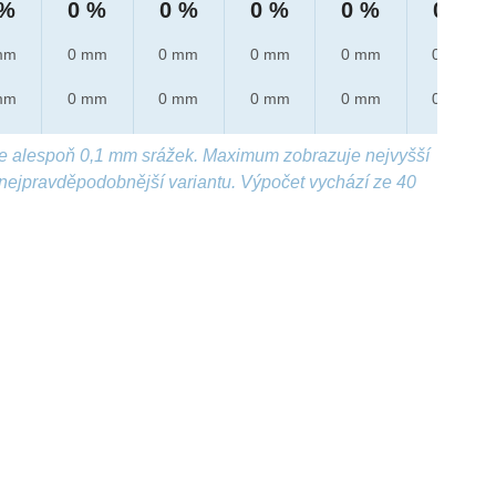
 %
0 %
0 %
0 %
0 %
0 %
mm
0 mm
0 mm
0 mm
0 mm
0 mm
mm
0 mm
0 mm
0 mm
0 mm
0 mm
e alespoň 0,1 mm srážek. Maximum zobrazuje nejvyšší
nejpravděpodobnější variantu. Výpočet vychází ze 40