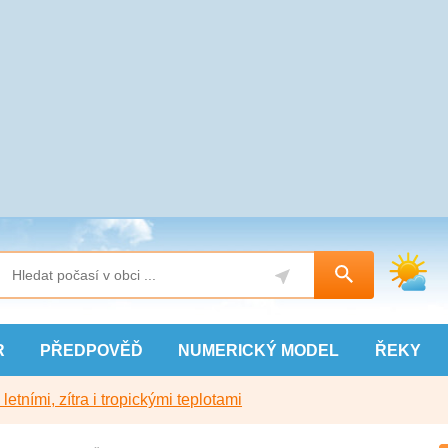
R
PŘEDPOVĚĎ
NUMERICKÝ
MODEL
ŘEKY
etními, zítra i tropickými teplotami