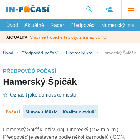
Přejít
na
hlavní
obsah
Úvod
Aktuálně
Radar
Předpověď
Numerický model
Vrací se tropické teploty, zítra až 35 °C
AKTUALITA:
Úvod
Předpověď počasí
Liberecký kraj
Hamerský Špičák
PŘEDPOVĚĎ POČASÍ
Hamerský Špičák
Označit jako domovské město
Počasí
Slunce a Měsíc
Kvalita ovzduší
Hamerský Špičák leží v kraji Liberecký (452 m n. m.).
Předpověď je sestavena podle několika modelů (ICON,