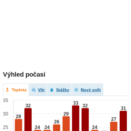
Výhled počasí
Teplota
Vítr
Srážky
Nový sníh
35
33
32
32
31
29
30
28
27
26
24
24
24
25