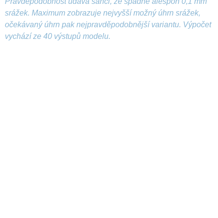
Pravděpodobnost udává šanci, že spadne alespoň 0,1 mm
srážek. Maximum zobrazuje nejvyšší možný úhrn srážek,
očekávaný úhrn pak nejpravděpodobnější variantu. Výpočet
vychází ze 40 výstupů modelu.