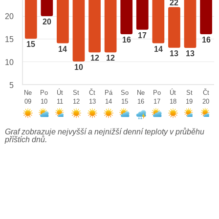
22
20
20
17
15
16
16
15
14
14
13
13
12
12
10
10
5
Ne
Po
Út
St
Čt
Pá
So
Ne
Po
Út
St
Čt
09
10
11
12
13
14
15
16
17
18
19
20
Graf zobrazuje nejvyšší a nejnižší denní teploty v průběhu
příštích dnů.