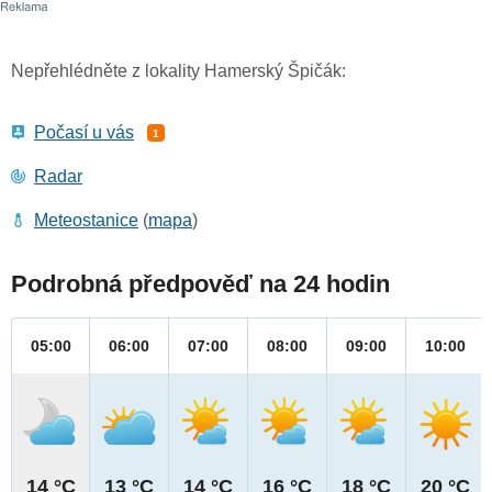
Nepřehlédněte z lokality Hamerský Špičák:
Počasí u vás
1
Radar
Meteostanice
(
mapa
)
Podrobná předpověď na 24 hodin
05:00
06:00
07:00
08:00
09:00
10:00
14 °C
13 °C
14 °C
16 °C
18 °C
20 °C