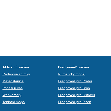
Aktuální počasí
Předpověď počasí
Radarové snímky
Numerický model
Meteostanice
Předpověď pro Prahu
Počasí u vás
Předpověď pro Brno
Webkamery
Předpověď pro Ostravu
Teplotní mapa
Předpověď pro Plzeň