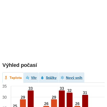
Výhled počasí
Teplota
Vítr
Srážky
Nový sníh
35
33
33
32
31
29
29
30
26
26
25