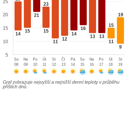
25
23
20
19
21
15
15
16
15
15
14
14
13
13
12
10
11
11
9
5
So
Ne
Po
Út
St
Čt
Pá
So
Ne
Po
Út
St
08
09
10
11
12
13
14
15
16
17
18
19
Graf zobrazuje nejvyšší a nejnižší denní teploty v průběhu
příštích dnů.