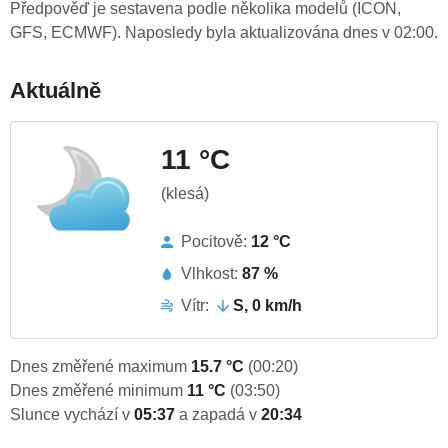
Předpověď je sestavena podle několika modelů (ICON,
GFS, ECMWF). Naposledy byla aktualizována dnes v 02:00.
Aktuálně
11 °C
(klesá)
Pocitově:
12 °C
Vlhkost:
87 %
Vítr:
S, 0 km/h
Dnes změřené maximum
15.7 °C
(00:20)
Dnes změřené minimum
11 °C
(03:50)
Slunce vychází v
05:37
a zapadá v
20:34