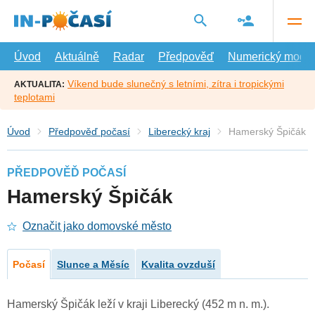
Přejít
na
hlavní
obsah
Úvod
Aktuálně
Radar
Předpověď
Numerický model
Víkend bude slunečný s letními, zítra i tropickými
AKTUALITA:
teplotami
Úvod
Předpověď počasí
Liberecký kraj
Hamerský Špičák
PŘEDPOVĚĎ POČASÍ
Hamerský Špičák
Označit jako domovské město
Počasí
Slunce a Měsíc
Kvalita ovzduší
Hamerský Špičák leží v kraji Liberecký (452 m n. m.).