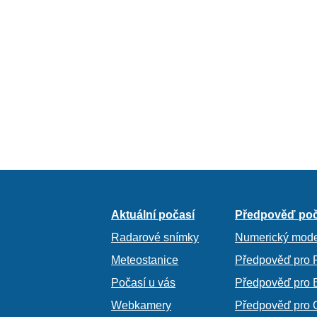
Aktuální počasí
Předpověď poč
Radarové snímky
Numerický mode
Meteostanice
Předpověď pro 
Počasí u vás
Předpověď pro 
Webkamery
Předpověď pro 