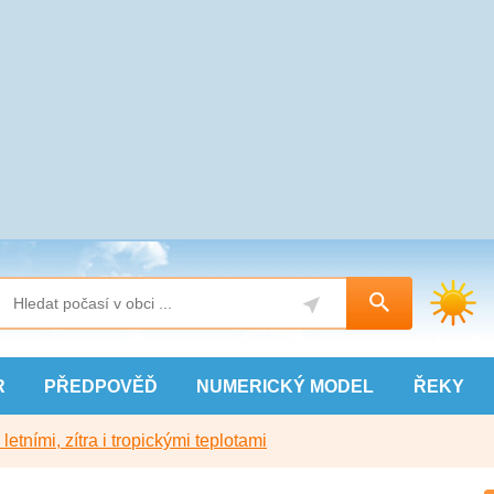
R
PŘEDPOVĚĎ
NUMERICKÝ
MODEL
ŘEKY
etními, zítra i tropickými teplotami