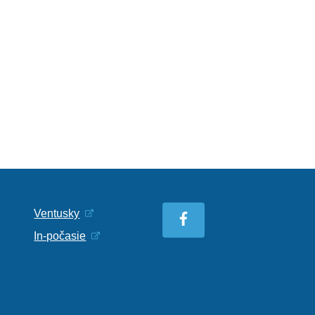
Ventusky
In-počasie