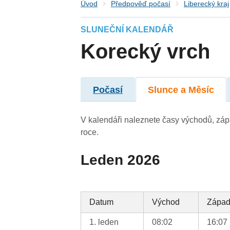
Úvod
Předpověď počasí
Liberecký kraj
SLUNEČNÍ KALENDÁŘ
Korecký vrch
Počasí
Slunce a Měsíc
V kalendáři naleznete časy východů, záp
roce.
Leden 2026
Datum
Východ
Zápa
1. leden
08:02
16:07