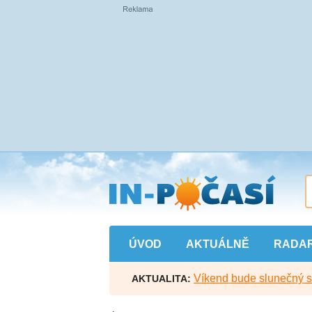
Přejít
na
hlavní
obsah
ÚVOD
AKTUÁLNĚ
RADA
Víkend bude slunečný s l
AKTUALITA: