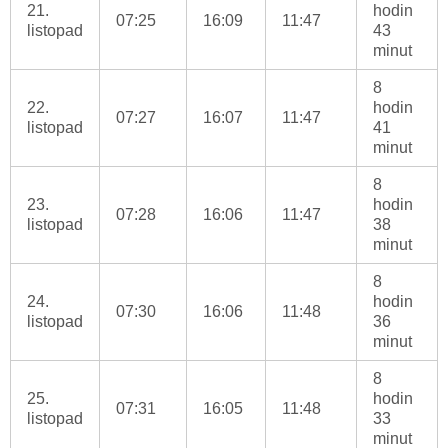
21.
hodin
07:25
16:09
11:47
listopad
43
minut
8
22.
hodin
07:27
16:07
11:47
listopad
41
minut
8
23.
hodin
07:28
16:06
11:47
listopad
38
minut
8
24.
hodin
07:30
16:06
11:48
listopad
36
minut
8
25.
hodin
07:31
16:05
11:48
listopad
33
minut