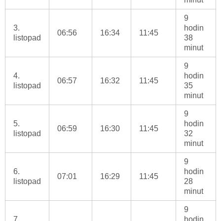
9
3.
hodin
06:56
16:34
11:45
listopad
38
minut
9
4.
hodin
06:57
16:32
11:45
listopad
35
minut
9
5.
hodin
06:59
16:30
11:45
listopad
32
minut
9
6.
hodin
07:01
16:29
11:45
listopad
28
minut
9
7.
hodin