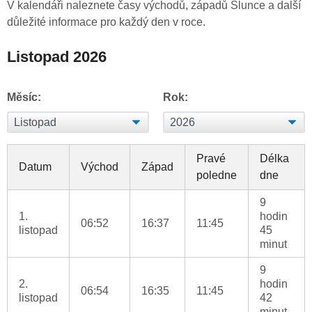
V kalendáři naleznete časy východů, západů Slunce a další
důležité informace pro každý den v roce.
Listopad 2026
Měsíc:
Rok:
Pravé
Délka
Datum
Východ
Západ
poledne
dne
9
1.
hodin
06:52
16:37
11:45
listopad
45
minut
9
2.
hodin
06:54
16:35
11:45
listopad
42
minut