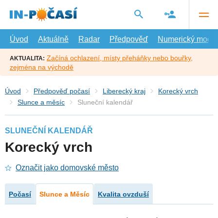
Přejít
na
hlavní
obsah
Úvod
Aktuálně
Radar
Předpověď
Numerický model
Začíná ochlazení, místy přeháňky nebo bouřky,
AKTUALITA:
zejména na východě
Úvod
Předpověď počasí
Liberecký kraj
Korecký vrch
Slunce a měsíc
Sluneční kalendář
SLUNEČNÍ KALENDÁŘ
Korecký vrch
Označit jako domovské město
Počasí
Slunce a Měsíc
Kvalita ovzduší