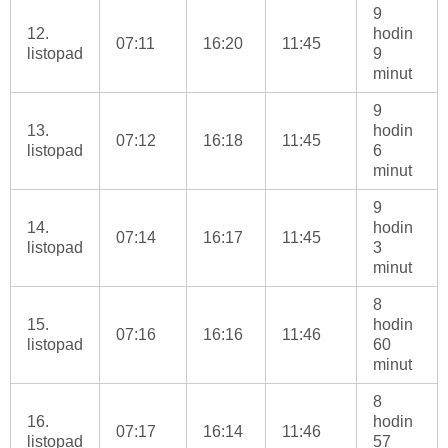
9
12.
hodin
07:11
16:20
11:45
listopad
9
minut
9
13.
hodin
07:12
16:18
11:45
listopad
6
minut
9
14.
hodin
07:14
16:17
11:45
listopad
3
minut
8
15.
hodin
07:16
16:16
11:46
listopad
60
minut
8
16.
hodin
07:17
16:14
11:46
listopad
57