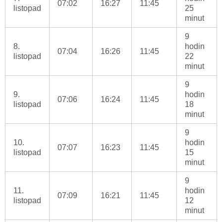
07:02
16:27
11:45
listopad
25
minut
9
8.
hodin
07:04
16:26
11:45
listopad
22
minut
9
9.
hodin
07:06
16:24
11:45
listopad
18
minut
9
10.
hodin
07:07
16:23
11:45
listopad
15
minut
9
11.
hodin
07:09
16:21
11:45
listopad
12
minut