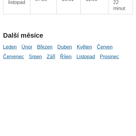
listopad
22
minut
Další měsíce
Leden
Únor
Březen
Duben
Květen
Červen
Červenec
Srpen
Září
Říjen
Listopad
Prosinec