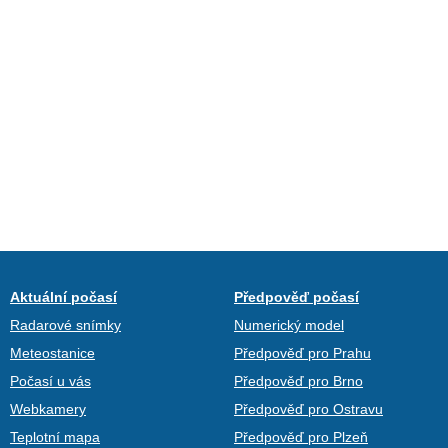
Aktuální počasí
Předpověď počasí
Radarové snímky
Numerický model
Meteostanice
Předpověď pro Prahu
Počasí u vás
Předpověď pro Brno
Webkamery
Předpověď pro Ostravu
Teplotní mapa
Předpověď pro Plzeň