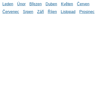
Leden
Únor
Březen
Duben
Květen
Červen
Červenec
Srpen
Září
Říjen
Listopad
Prosinec