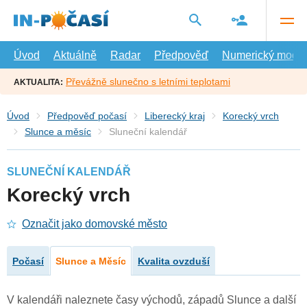
Přejít
na
hlavní
obsah
Úvod
Aktuálně
Radar
Předpověď
Numerický model
Převážně slunečno s letními teplotami
AKTUALITA:
Úvod
Předpověď počasí
Liberecký kraj
Korecký vrch
Slunce a měsíc
Sluneční kalendář
SLUNEČNÍ KALENDÁŘ
Korecký vrch
Označit jako domovské město
Počasí
Slunce a Měsíc
Kvalita ovzduší
V kalendáři naleznete časy východů, západů Slunce a další