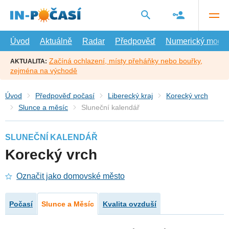
Přejít
na
hlavní
obsah
Úvod
Aktuálně
Radar
Předpověď
Numerický model
Začíná ochlazení, místy přeháňky nebo bouřky,
AKTUALITA:
zejména na východě
Úvod
Předpověď počasí
Liberecký kraj
Korecký vrch
Slunce a měsíc
Sluneční kalendář
SLUNEČNÍ KALENDÁŘ
Korecký vrch
Označit jako domovské město
Počasí
Slunce a Měsíc
Kvalita ovzduší