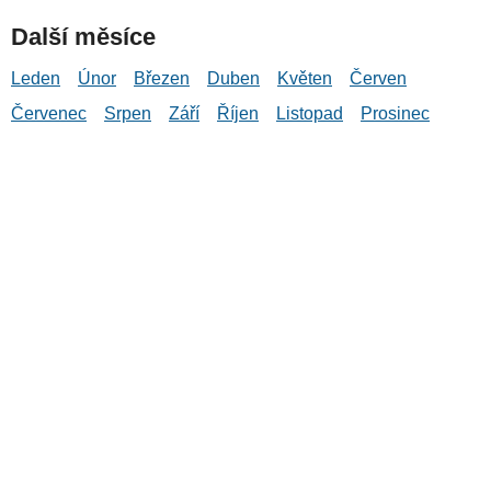
Další měsíce
Leden
Únor
Březen
Duben
Květen
Červen
Červenec
Srpen
Září
Říjen
Listopad
Prosinec