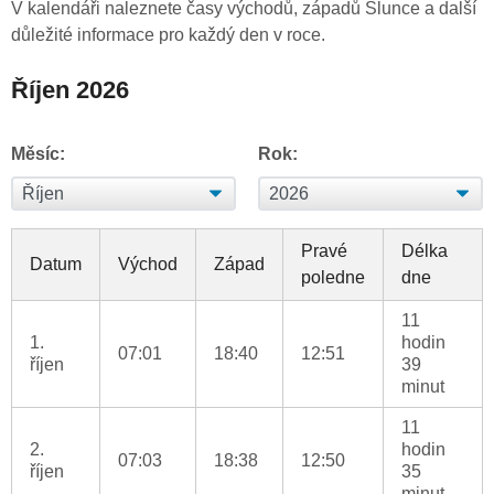
V kalendáři naleznete časy východů, západů Slunce a další
důležité informace pro každý den v roce.
Říjen 2026
Měsíc:
Rok:
Pravé
Délka
Datum
Východ
Západ
poledne
dne
11
1.
hodin
07:01
18:40
12:51
říjen
39
minut
11
2.
hodin
07:03
18:38
12:50
říjen
35
minut