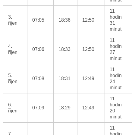
11
3.
hodin
07:05
18:36
12:50
říjen
31
minut
11
4.
hodin
07:06
18:33
12:50
říjen
27
minut
11
5.
hodin
07:08
18:31
12:49
říjen
24
minut
11
6.
hodin
07:09
18:29
12:49
říjen
20
minut
11
7.
hodin