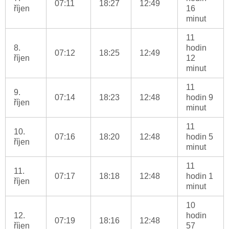
07:11
18:27
12:49
říjen
16
minut
11
8.
hodin
07:12
18:25
12:49
říjen
12
minut
11
9.
07:14
18:23
12:48
hodin 9
říjen
minut
11
10.
07:16
18:20
12:48
hodin 5
říjen
minut
11
11.
07:17
18:18
12:48
hodin 1
říjen
minut
10
12.
hodin
07:19
18:16
12:48
říjen
57