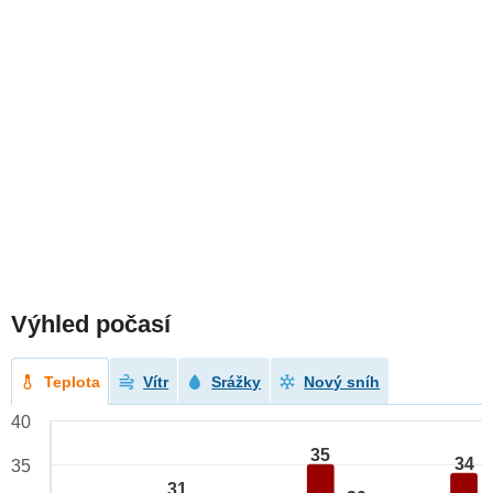
Výhled počasí
Teplota
Vítr
Srážky
Nový sníh
40
35
34
35
31