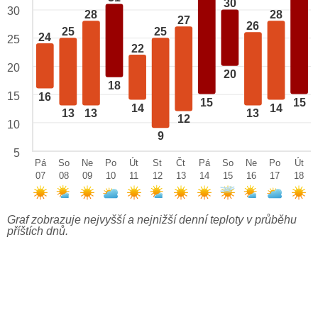
30
30
28
28
27
26
25
25
24
25
22
20
20
18
15
16
15
15
14
14
13
13
13
12
10
9
5
Pá
So
Ne
Po
Út
St
Čt
Pá
So
Ne
Po
Út
07
08
09
10
11
12
13
14
15
16
17
18
Graf zobrazuje nejvyšší a nejnižší denní teploty v průběhu
příštích dnů.