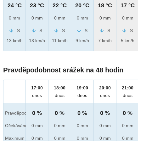
24 °C
23 °C
22 °C
20 °C
18 °C
17 °C
0 mm
0 mm
0 mm
0 mm
0 mm
0 mm
S
S
S
S
S
S
13 km/h
13 km/h
11 km/h
9 km/h
7 km/h
5 km/h
Pravděpodobnost srážek na 48 hodin
17:00
18:00
19:00
20:00
21:00
dnes
dnes
dnes
dnes
dnes
0 %
0 %
0 %
0 %
0 %
Pravděpod.
Očekáváno
0 mm
0 mm
0 mm
0 mm
0 mm
Maximum
0 mm
0 mm
0 mm
0 mm
0 mm