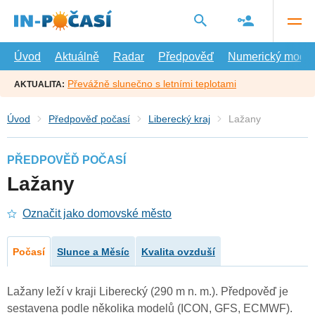
Přejít
na
hlavní
obsah
Úvod
Aktuálně
Radar
Předpověď
Numerický model
Převážně slunečno s letními teplotami
AKTUALITA:
Úvod
Předpověď počasí
Liberecký kraj
Lažany
PŘEDPOVĚĎ POČASÍ
Lažany
Označit jako domovské město
Počasí
Slunce a Měsíc
Kvalita ovzduší
Lažany leží v kraji Liberecký (290 m n. m.). Předpověď je
sestavena podle několika modelů (ICON, GFS, ECMWF).