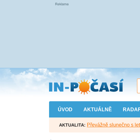
Přejít
na
hlavní
obsah
ÚVOD
AKTUÁLNĚ
RADA
Převážně slunečno s let
AKTUALITA: