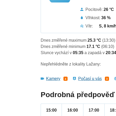
Pocitově:
26 °C
Vlhkost:
36 %
Vítr:
S, 8 km/
Dnes změřené maximum
25.3 °C
(13:30)
Dnes změřené minimum
17.1 °C
(06:10)
Slunce vychází v
05:35
a zapadá v
20:3
Nepřehlédněte z lokality Lažany:
Kamery
Počasí u vás
4
3
Podrobná předpověď 
15:00
16:00
17:00
18