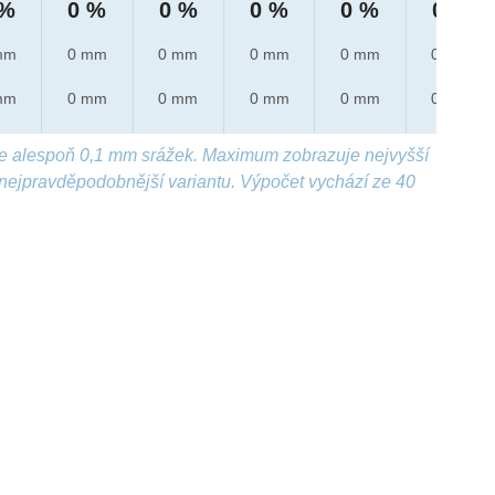
 %
0 %
0 %
0 %
0 %
0 %
mm
0 mm
0 mm
0 mm
0 mm
0 mm
mm
0 mm
0 mm
0 mm
0 mm
0 mm
e alespoň 0,1 mm srážek. Maximum zobrazuje nejvyšší
nejpravděpodobnější variantu. Výpočet vychází ze 40