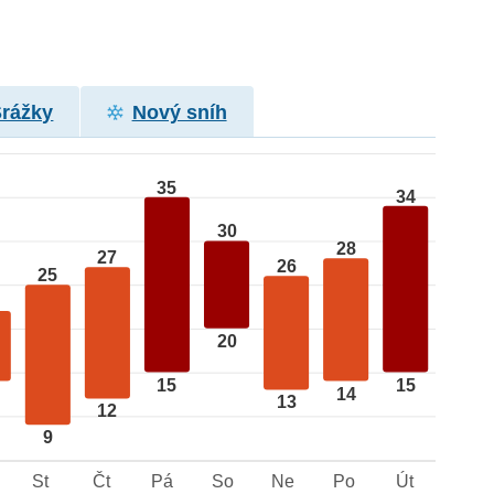
Srážky
Nový sníh
35
34
30
28
27
26
25
20
15
15
14
13
12
9
St
Čt
Pá
So
Ne
Po
Út