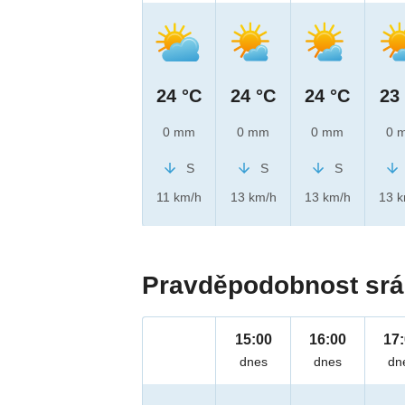
24 °C
24 °C
24 °C
23
0 mm
0 mm
0 mm
0 
S
S
S
11 km/h
13 km/h
13 km/h
13 
Pravděpodobnost srá
15:00
16:00
17
dnes
dnes
dn