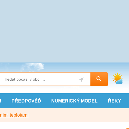
R
PŘEDPOVĚĎ
NUMERICKÝ
MODEL
ŘEKY
ními teplotami