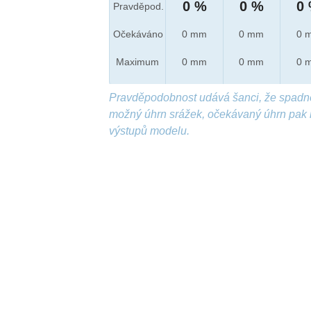
0 %
0 %
0
Pravděpod.
Očekáváno
0 mm
0 mm
0 
Maximum
0 mm
0 mm
0 
Pravděpodobnost udává šanci, že spadn
možný úhrn srážek, očekávaný úhrn pak 
výstupů modelu.