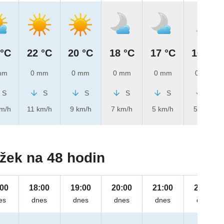
 °C
22 °C
20 °C
18 °C
17 °C
16 °C
mm
0 mm
0 mm
0 mm
0 mm
0 mm
S
S
S
S
S
S
km/h
11 km/h
9 km/h
7 km/h
5 km/h
5 km/h
žek na 48 hodin
:00
18:00
19:00
20:00
21:00
22:00
es
dnes
dnes
dnes
dnes
dnes