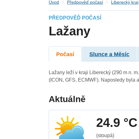
Úvod
Předpověď počasí
Liberecký kraj
PŘEDPOVĚĎ POČASÍ
Lažany
Počasí
Slunce a Měsíc
Lažany leží v kraji Liberecký (290 m n. 
(ICON, GFS, ECMWF). Naposledy byla ak
Aktuálně
24.9 °C
(stoupá)