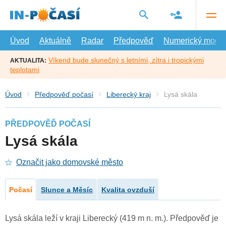
Přejít
na
hlavní
obsah
Úvod
Aktuálně
Radar
Předpověď
Numerický model
Víkend bude slunečný s letními, zítra i tropickými
AKTUALITA:
teplotami
Úvod
Předpověď počasí
Liberecký kraj
Lysá skála
PŘEDPOVĚĎ POČASÍ
Lysá skála
Označit jako domovské město
Počasí
Slunce a Měsíc
Kvalita ovzduší
Lysá skála leží v kraji Liberecký (419 m n. m.). Předpověď je