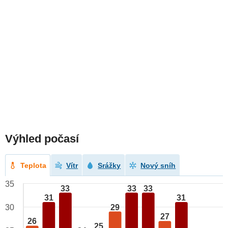
Výhled počasí
Teplota
Vítr
Srážky
Nový sníh
35
33
33
33
31
31
29
30
27
26
25