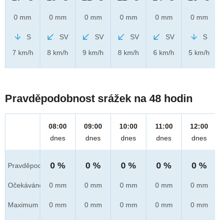
0 mm
0 mm
0 mm
0 mm
0 mm
0 mm
S
SV
SV
SV
SV
S
7 km/h
8 km/h
9 km/h
8 km/h
6 km/h
5 km/h
Pravděpodobnost srážek na 48 hodin
08:00
09:00
10:00
11:00
12:00
dnes
dnes
dnes
dnes
dnes
0 %
0 %
0 %
0 %
0 %
Pravděpod.
Očekáváno
0 mm
0 mm
0 mm
0 mm
0 mm
Maximum
0 mm
0 mm
0 mm
0 mm
0 mm