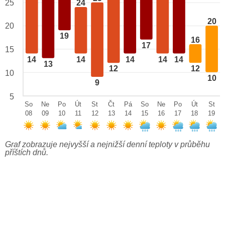
24
25
20
20
19
16
17
15
14
14
14
14
14
13
12
12
10
10
9
5
So
Ne
Po
Út
St
Čt
Pá
So
Ne
Po
Út
St
08
09
10
11
12
13
14
15
16
17
18
19
Graf zobrazuje nejvyšší a nejnižší denní teploty v průběhu
příštích dnů.