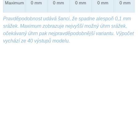
Maximum
0 mm
0 mm
0 mm
0 mm
0 mm
Pravděpodobnost udává šanci, že spadne alespoň 0,1 mm
srážek. Maximum zobrazuje nejvyšší možný úhrn srážek,
očekávaný úhrn pak nejpravděpodobnější variantu. Výpočet
vychází ze 40 výstupů modelu.