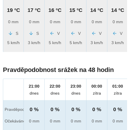
19 °C
17 °C
16 °C
15 °C
14 °C
14 °C
0 mm
0 mm
0 mm
0 mm
0 mm
0 mm
S
S
V
V
V
V
5 km/h
3 km/h
5 km/h
5 km/h
3 km/h
3 km/h
Pravděpodobnost srážek na 48 hodin
21:00
22:00
23:00
00:00
01:00
dnes
dnes
dnes
zítra
zítra
0 %
0 %
0 %
0 %
0 %
Pravděpod.
Očekáváno
0 mm
0 mm
0 mm
0 mm
0 mm