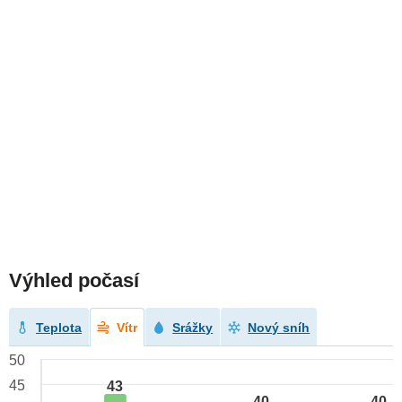
Výhled počasí
Teplota
Vítr
Srážky
Nový sníh
50
45
43
40
40