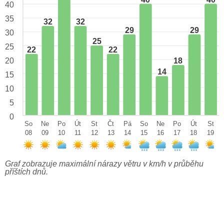
40
35
32
32
29
29
30
25
25
22
22
18
20
14
15
10
5
0
So
Ne
Po
Út
St
Čt
Pá
So
Ne
Po
Út
St
08
09
10
11
12
13
14
15
16
17
18
19
Graf zobrazuje maximální nárazy větru v km/h v průběhu
příštích dnů.