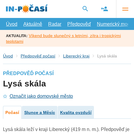
Přejít
na
hlavní
obsah
Úvod
Aktuálně
Radar
Předpověď
Numerický model
Víkend bude slunečný s letními, zítra i tropickými
AKTUALITA:
teplotami
Úvod
Předpověď počasí
Liberecký kraj
Lysá skála
PŘEDPOVĚĎ POČASÍ
Lysá skála
Označit jako domovské město
Počasí
Slunce a Měsíc
Kvalita ovzduší
Lysá skála leží v kraji Liberecký (419 m n. m.). Předpověď je