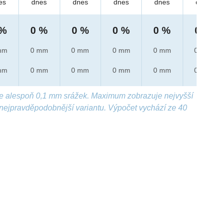
es
dnes
dnes
dnes
dnes
dnes
 %
0 %
0 %
0 %
0 %
0 %
mm
0 mm
0 mm
0 mm
0 mm
0 mm
mm
0 mm
0 mm
0 mm
0 mm
0 mm
e alespoň 0,1 mm srážek. Maximum zobrazuje nejvyšší
nejpravděpodobnější variantu. Výpočet vychází ze 40