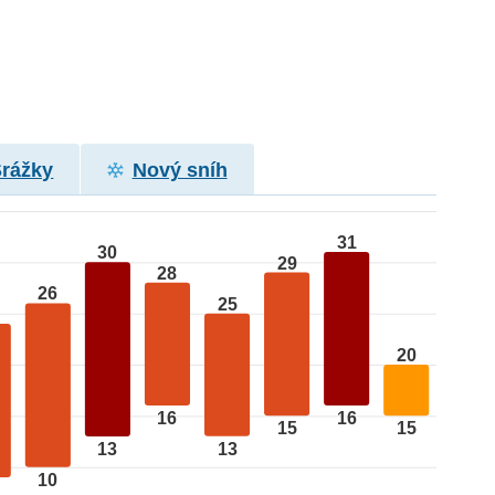
Srážky
Nový sníh
31
30
29
28
26
25
20
16
16
15
15
13
13
10