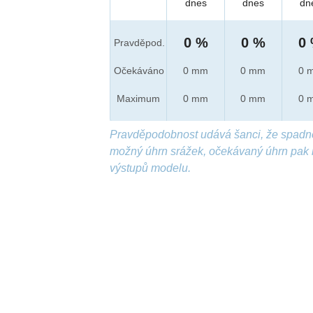
dnes
dnes
dn
0 %
0 %
0
Pravděpod.
Očekáváno
0 mm
0 mm
0 
Maximum
0 mm
0 mm
0 
Pravděpodobnost udává šanci, že spadn
možný úhrn srážek, očekávaný úhrn pak 
výstupů modelu.