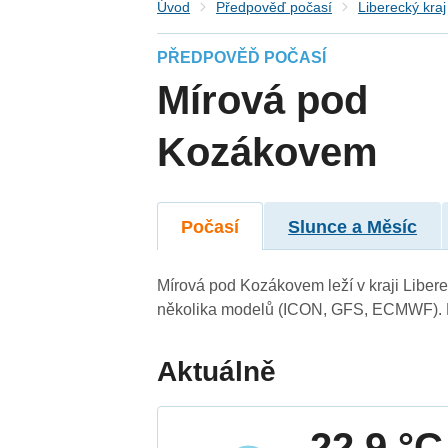
Úvod
Předpověď počasí
Liberecký kraj
PŘEDPOVĚĎ POČASÍ
Mírová pod
Kozákovem
Počasí
Slunce a Měsíc
Mírová pod Kozákovem leží v kraji Liber
několika modelů (ICON, GFS, ECMWF). N
Aktuálně
22.9 °C