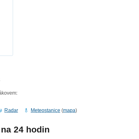
h
2
zákovem:
Radar
Meteostanice
(
mapa
)
na 24 hodin