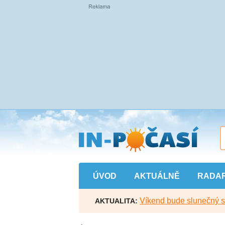
Přejít
na
hlavní
obsah
ÚVOD
AKTUÁLNĚ
RADA
Víkend bude slunečný s l
AKTUALITA: