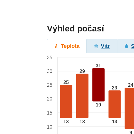
Výhled počasí
Teplota
Vítr
35
31
29
30
25
24
25
23
20
19
15
13
13
13
10
9