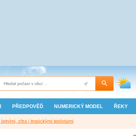
R
PŘEDPOVĚĎ
NUMERICKÝ
MODEL
ŘEKY
etními, zítra i tropickými teplotami