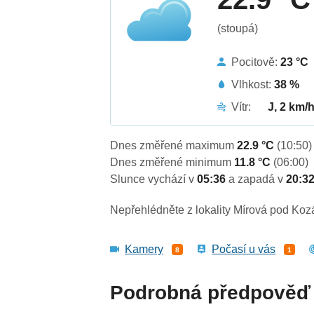
(stoupá)
Pocitově:
23 °C
Vlhkost:
38 %
Vítr:
J, 2 km/
Dnes změřené maximum
22.9 °C
(10:50)
Dnes změřené minimum
11.8 °C
(06:00)
Slunce vychází v
05:36
a zapadá v
20:3
Nepřehlédněte z lokality Mírová pod Ko
Kamery
Počasí u vás
8
1
Podrobná předpověď 