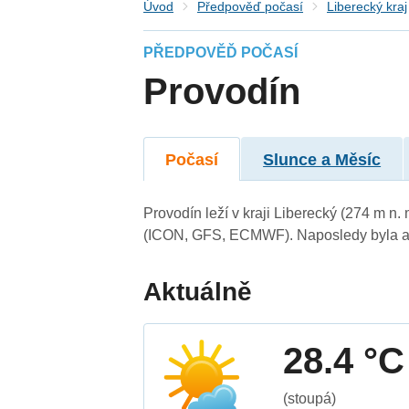
Úvod
Předpověď počasí
Liberecký kraj
PŘEDPOVĚĎ POČASÍ
Provodín
Počasí
Slunce a Měsíc
Provodín leží v kraji Liberecký (274 m n
(ICON, GFS, ECMWF). Naposledy byla ak
Aktuálně
28.4 °C
(stoupá)