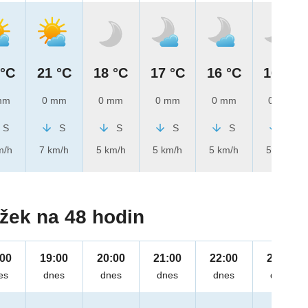
 °C
21 °C
18 °C
17 °C
16 °C
16 °C
mm
0 mm
0 mm
0 mm
0 mm
0 mm
S
S
S
S
S
S
m/h
7 km/h
5 km/h
5 km/h
5 km/h
5 km/h
žek na 48 hodin
:00
19:00
20:00
21:00
22:00
23:00
es
dnes
dnes
dnes
dnes
dnes