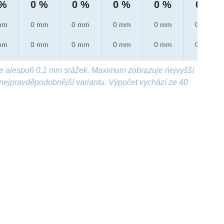
 %
0 %
0 %
0 %
0 %
0 %
mm
0 mm
0 mm
0 mm
0 mm
0 mm
mm
0 mm
0 mm
0 mm
0 mm
0 mm
e alespoň 0,1 mm srážek. Maximum zobrazuje nejvyšší
nejpravděpodobnější variantu. Výpočet vychází ze 40