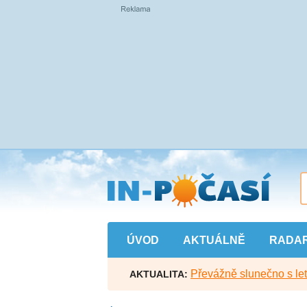
Přejít
na
hlavní
obsah
ÚVOD
AKTUÁLNĚ
RADA
Převážně slunečno s let
AKTUALITA: