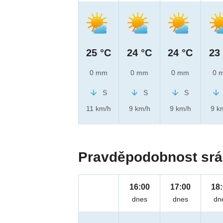
25 °C
24 °C
24 °C
23
0 mm
0 mm
0 mm
0 
S
S
S
11 km/h
9 km/h
9 km/h
9 k
Pravděpodobnost srá
16:00
17:00
18
dnes
dnes
dn