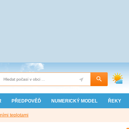
R
PŘEDPOVĚĎ
NUMERICKÝ
MODEL
ŘEKY
ními teplotami