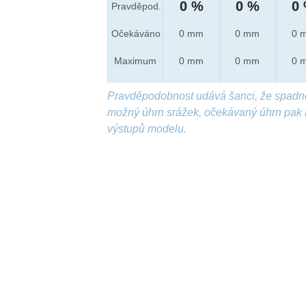
0 %
0 %
0
Pravděpod.
Očekáváno
0 mm
0 mm
0 
Maximum
0 mm
0 mm
0 
Pravděpodobnost udává šanci, že spadn
možný úhrn srážek, očekávaný úhrn pak 
výstupů modelu.