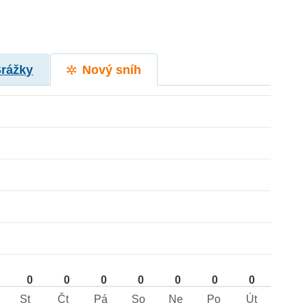
Srážky
Nový sníh
0
0
0
0
0
0
0
St
Čt
Pá
So
Ne
Po
Út