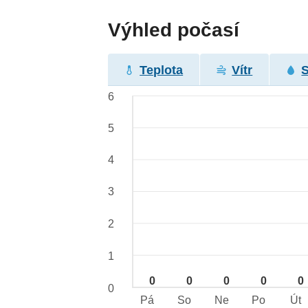
Výhled počasí
Teplota
Vítr
6
5
4
3
2
1
0
0
0
0
0
0
Pá
So
Ne
Po
Út