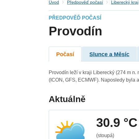
Úvod
Předpověď počasí
Liberecký kraj
PŘEDPOVĚĎ POČASÍ
Provodín
Počasí
Slunce a Měsíc
Provodín leží v kraji Liberecký (274 m n
(ICON, GFS, ECMWF). Naposledy byla ak
Aktuálně
30.9 °C
(stoupá)