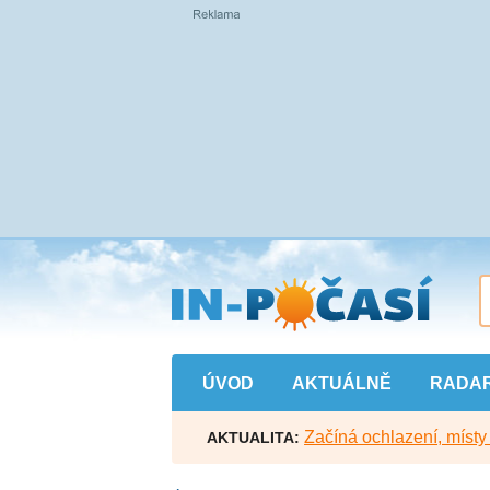
Přejít
na
hlavní
obsah
ÚVOD
AKTUÁLNĚ
RADA
Začíná ochlazení, míst
AKTUALITA: