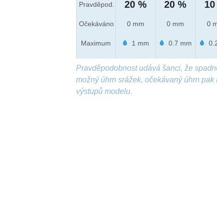
20 %
20 %
10
Pravděpod.
Očekáváno
0 mm
0 mm
0 
Maximum
1 mm
0.7 mm
0.
Pravděpodobnost udává šanci, že spadn
možný úhrn srážek, očekávaný úhrn pak 
výstupů modelu.