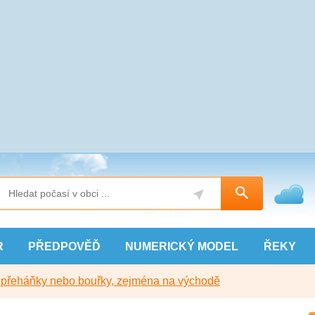
R
PŘEDPOVĚĎ
NUMERICKÝ
MODEL
ŘEKY
y přeháňky nebo bouřky, zejména na východě