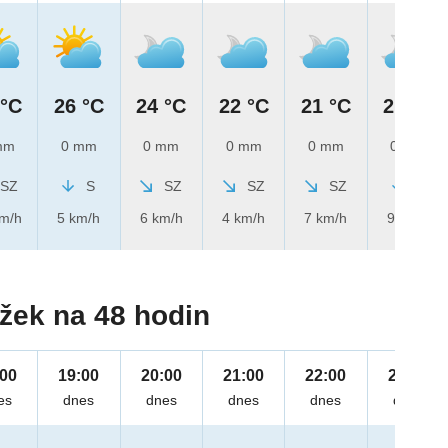
 °C
26 °C
24 °C
22 °C
21 °C
21 °C
mm
0 mm
0 mm
0 mm
0 mm
0 mm
SZ
S
SZ
SZ
SZ
S
km/h
5 km/h
6 km/h
4 km/h
7 km/h
9 km/h
žek na 48 hodin
:00
19:00
20:00
21:00
22:00
23:00
es
dnes
dnes
dnes
dnes
dnes