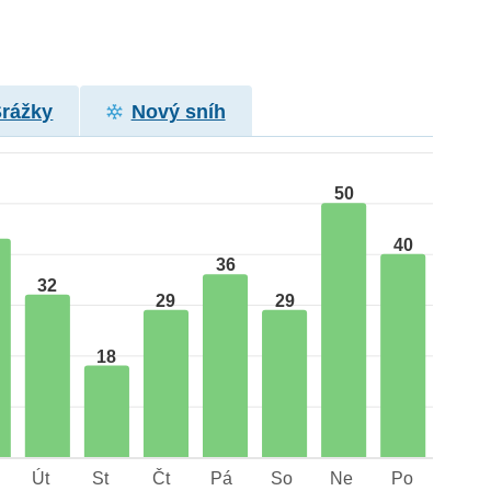
Srážky
Nový sníh
50
40
36
32
29
29
18
Út
St
Čt
Pá
So
Ne
Po