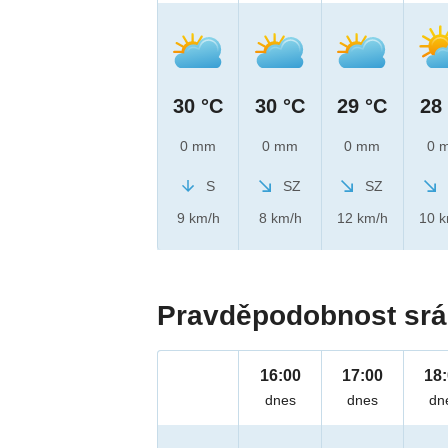
30 °C
30 °C
29 °C
28
0 mm
0 mm
0 mm
0 
S
SZ
SZ
9 km/h
8 km/h
12 km/h
10 
Pravděpodobnost srá
16:00
17:00
18
dnes
dnes
dn