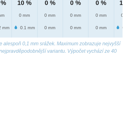
 %
10 %
0 %
0 %
0 %
10 %
mm
0 mm
0 mm
0 mm
0 mm
0 mm
2 mm
0.1 mm
0 mm
0 mm
0 mm
0.1 mm
e alespoň 0,1 mm srážek. Maximum zobrazuje nejvyšší
nejpravděpodobnější variantu. Výpočet vychází ze 40