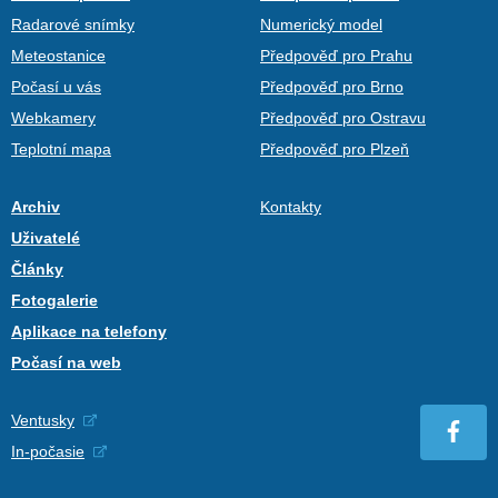
Radarové snímky
Numerický model
Meteostanice
Předpověď pro Prahu
Počasí u vás
Předpověď pro Brno
Webkamery
Předpověď pro Ostravu
Teplotní mapa
Předpověď pro Plzeň
Archiv
Kontakty
Uživatelé
Články
Fotogalerie
Aplikace na telefony
Počasí na web
Ventusky
In-počasie