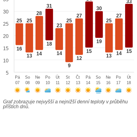
33
31
30
30
28
27
27
25
25
25
25
25
23
20
19
18
15
16
15
15
14
14
14
13
13
12
10
9
5
Pá
So
Ne
Po
Út
St
Čt
Pá
So
Ne
Po
Út
07
08
09
10
11
12
13
14
15
16
17
18
Graf zobrazuje nejvyšší a nejnižší denní teploty v průběhu
příštích dnů.