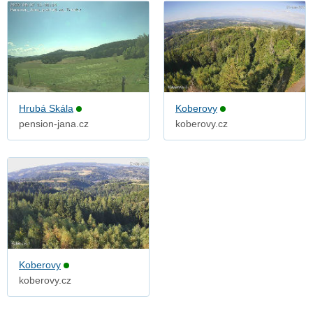
Hrubá Skála
Koberovy
pension-jana.cz
koberovy.cz
Koberovy
koberovy.cz