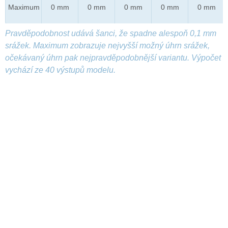
Maximum
0 mm
0 mm
0 mm
0 mm
0 mm
Pravděpodobnost udává šanci, že spadne alespoň 0,1 mm
srážek. Maximum zobrazuje nejvyšší možný úhrn srážek,
očekávaný úhrn pak nejpravděpodobnější variantu. Výpočet
vychází ze 40 výstupů modelu.