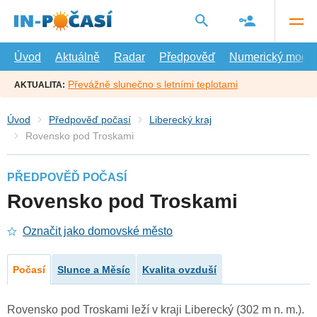
Přejít
na
hlavní
obsah
Úvod
Aktuálně
Radar
Předpověď
Numerický model
Převážně slunečno s letními teplotami
AKTUALITA:
Úvod
Předpověď počasí
Liberecký kraj
Rovensko pod Troskami
PŘEDPOVĚĎ POČASÍ
Rovensko pod Troskami
Označit jako domovské město
Počasí
Slunce a Měsíc
Kvalita ovzduší
Rovensko pod Troskami leží v kraji Liberecký (302 m n. m.).