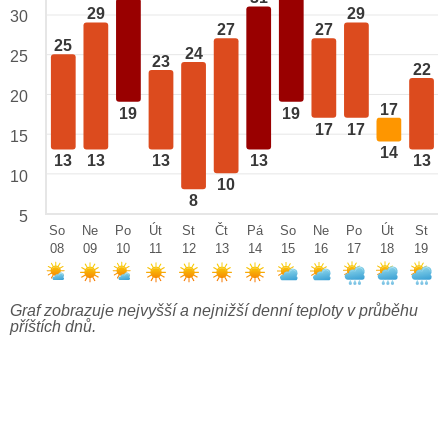
29
29
30
27
27
25
24
25
23
22
20
17
19
19
17
17
15
14
13
13
13
13
13
10
10
8
5
So
Ne
Po
Út
St
Čt
Pá
So
Ne
Po
Út
St
08
09
10
11
12
13
14
15
16
17
18
19
Graf zobrazuje nejvyšší a nejnižší denní teploty v průběhu
příštích dnů.