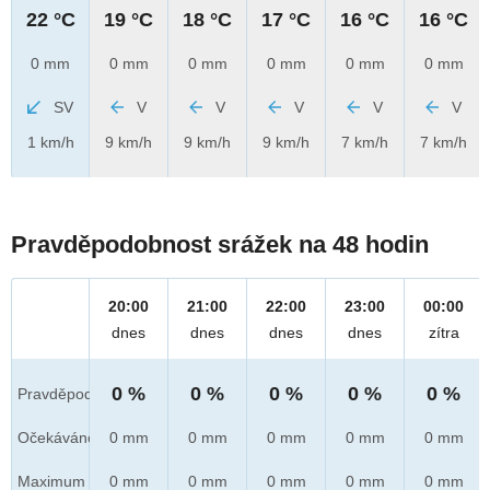
22 °C
19 °C
18 °C
17 °C
16 °C
16 °C
0 mm
0 mm
0 mm
0 mm
0 mm
0 mm
SV
V
V
V
V
V
1 km/h
9 km/h
9 km/h
9 km/h
7 km/h
7 km/h
Pravděpodobnost srážek na 48 hodin
20:00
21:00
22:00
23:00
00:00
dnes
dnes
dnes
dnes
zítra
0 %
0 %
0 %
0 %
0 %
Pravděpod.
Očekáváno
0 mm
0 mm
0 mm
0 mm
0 mm
Maximum
0 mm
0 mm
0 mm
0 mm
0 mm