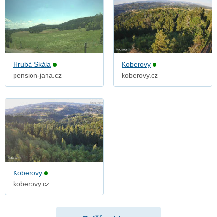
Hrubá Skála
Koberovy
pension-jana.cz
koberovy.cz
Koberovy
koberovy.cz