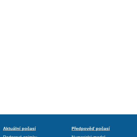
Aktuální počasí
Předpověď počasí
Radarové snímky
Numerický model