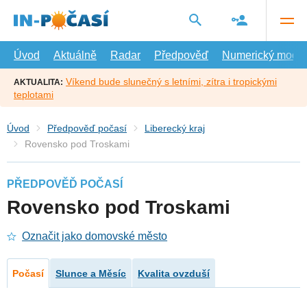
Přejít
na
hlavní
obsah
Úvod
Aktuálně
Radar
Předpověď
Numerický model
Víkend bude slunečný s letními, zítra i tropickými
AKTUALITA:
teplotami
Úvod
Předpověď počasí
Liberecký kraj
Rovensko pod Troskami
PŘEDPOVĚĎ POČASÍ
Rovensko pod Troskami
Označit jako domovské město
Počasí
Slunce a Měsíc
Kvalita ovzduší