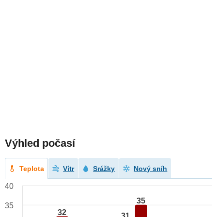
Výhled počasí
Teplota
Vítr
Srážky
Nový sníh
40
35
35
32
31