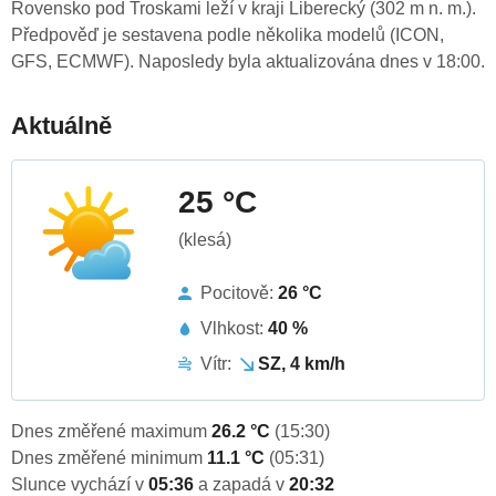
Rovensko pod Troskami leží v kraji Liberecký (302 m n. m.).
Předpověď je sestavena podle několika modelů (ICON,
GFS, ECMWF). Naposledy byla aktualizována dnes v 18:00.
Aktuálně
25 °C
(klesá)
Pocitově:
26 °C
Vlhkost:
40 %
Vítr:
SZ, 4 km/h
Dnes změřené maximum
26.2 °C
(15:30)
Dnes změřené minimum
11.1 °C
(05:31)
Slunce vychází v
05:36
a zapadá v
20:32