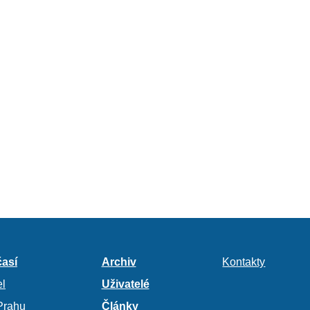
así
Archiv
Kontakty
l
Uživatelé
Prahu
Články