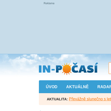
Přejít
na
hlavní
obsah
ÚVOD
AKTUÁLNĚ
RADA
Převážně slunečno s let
AKTUALITA: