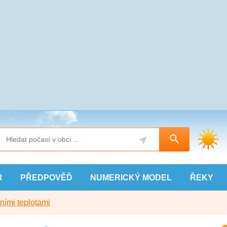
R
PŘEDPOVĚĎ
NUMERICKÝ
MODEL
ŘEKY
ními teplotami