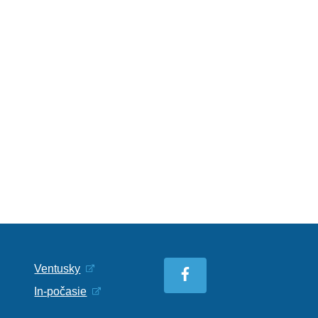
Ventusky
In-počasie