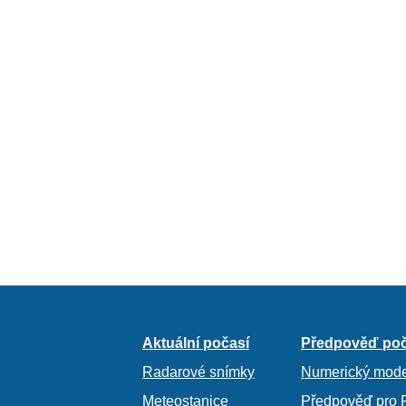
Aktuální počasí
Předpověď poč
Radarové snímky
Numerický mode
Meteostanice
Předpověď pro 