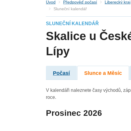
Úvod
Předpověď počasí
Liberecký kraj
Sluneční kalendář
SLUNEČNÍ KALENDÁŘ
Skalice u Česk
Lípy
Počasí
Slunce a Měsíc
V kalendáři naleznete časy východů, záp
roce.
Prosinec 2026