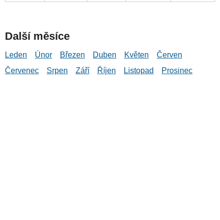
Další měsíce
Leden
Únor
Březen
Duben
Květen
Červen
Červenec
Srpen
Září
Říjen
Listopad
Prosinec