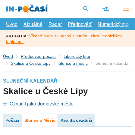
Přejít
na
hlavní
obsah
Úvod
Aktuálně
Radar
Předpověď
Numerický model
Víkend bude slunečný s letními, zítra i tropickými
AKTUALITA:
teplotami
Úvod
Předpověď počasí
Liberecký kraj
Skalice u České Lípy
Slunce a měsíc
Sluneční kalendář
SLUNEČNÍ KALENDÁŘ
Skalice u České Lípy
Označit jako domovské město
Počasí
Slunce a Měsíc
Kvalita ovzduší