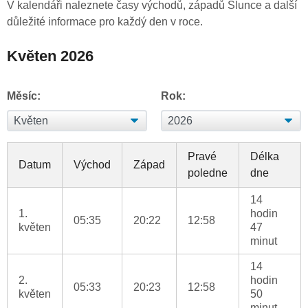
V kalendáři naleznete časy východů, západů Slunce a další
důležité informace pro každý den v roce.
Květen 2026
Měsíc:
Rok:
Pravé
Délka
Datum
Východ
Západ
poledne
dne
14
1.
hodin
05:35
20:22
12:58
květen
47
minut
14
2.
hodin
05:33
20:23
12:58
květen
50
minut