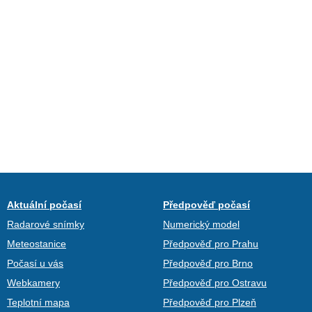
Aktuální počasí
Předpověď počasí
Radarové snímky
Numerický model
Meteostanice
Předpověď pro Prahu
Počasí u vás
Předpověď pro Brno
Webkamery
Předpověď pro Ostravu
Teplotní mapa
Předpověď pro Plzeň