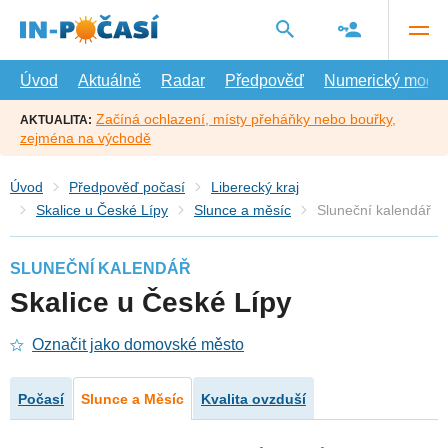
Přejít
na
hlavní
obsah
Úvod
Aktuálně
Radar
Předpověď
Numerický model
Začíná ochlazení, místy přeháňky nebo bouřky,
AKTUALITA:
zejména na východě
Úvod
Předpověď počasí
Liberecký kraj
Skalice u České Lípy
Slunce a měsíc
Sluneční kalendář
SLUNEČNÍ KALENDÁŘ
Skalice u České Lípy
Označit jako domovské město
Počasí
Slunce a Měsíc
Kvalita ovzduší