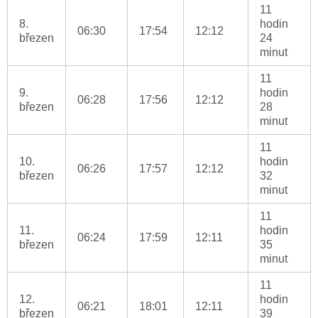
11
8.
hodin
06:30
17:54
12:12
březen
24
minut
11
9.
hodin
06:28
17:56
12:12
březen
28
minut
11
10.
hodin
06:26
17:57
12:12
březen
32
minut
11
11.
hodin
06:24
17:59
12:11
březen
35
minut
11
12.
hodin
06:21
18:01
12:11
březen
39