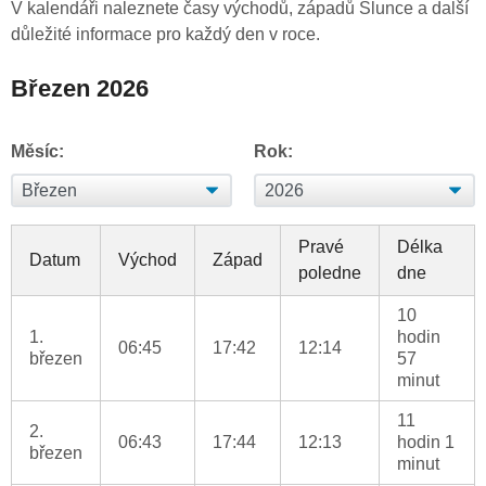
V kalendáři naleznete časy východů, západů Slunce a další
důležité informace pro každý den v roce.
Březen 2026
Měsíc:
Rok:
Pravé
Délka
Datum
Východ
Západ
poledne
dne
10
1.
hodin
06:45
17:42
12:14
březen
57
minut
11
2.
06:43
17:44
12:13
hodin 1
březen
minut