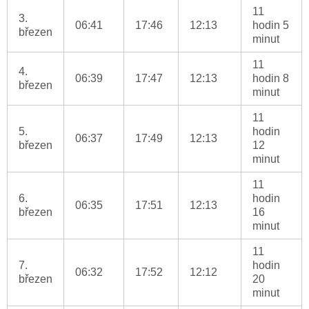
11
3.
06:41
17:46
12:13
hodin 5
březen
minut
11
4.
06:39
17:47
12:13
hodin 8
březen
minut
11
5.
hodin
06:37
17:49
12:13
březen
12
minut
11
6.
hodin
06:35
17:51
12:13
březen
16
minut
11
7.
hodin
06:32
17:52
12:12
březen
20
minut