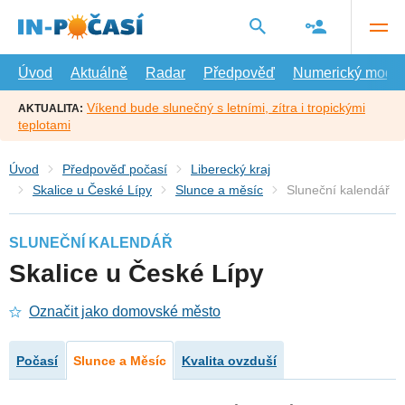
Přejít
na
hlavní
obsah
Úvod
Aktuálně
Radar
Předpověď
Numerický model
Víkend bude slunečný s letními, zítra i tropickými
AKTUALITA:
teplotami
Úvod
Předpověď počasí
Liberecký kraj
Skalice u České Lípy
Slunce a měsíc
Sluneční kalendář
SLUNEČNÍ KALENDÁŘ
Skalice u České Lípy
Označit jako domovské město
Počasí
Slunce a Měsíc
Kvalita ovzduší