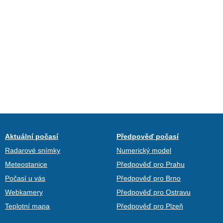
Aktuální počasí
Předpověď počasí
Radarové snímky
Numerický model
Meteostanice
Předpověď pro Prahu
Počasí u vás
Předpověď pro Brno
Webkamery
Předpověď pro Ostravu
Teplotní mapa
Předpověď pro Plzeň