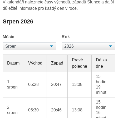
V kalendáři naleznete časy východů, západů Slunce a další
důležité informace pro každý den v roce.
Srpen 2026
Měsíc:
Rok:
Pravé
Délka
Datum
Východ
Západ
poledne
dne
15
1.
hodin
05:28
20:47
13:08
srpen
19
minut
15
2.
hodin
05:30
20:46
13:08
srpen
16
minut