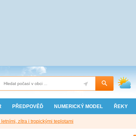
R
PŘEDPOVĚĎ
NUMERICKÝ
MODEL
ŘEKY
etními, zítra i tropickými teplotami