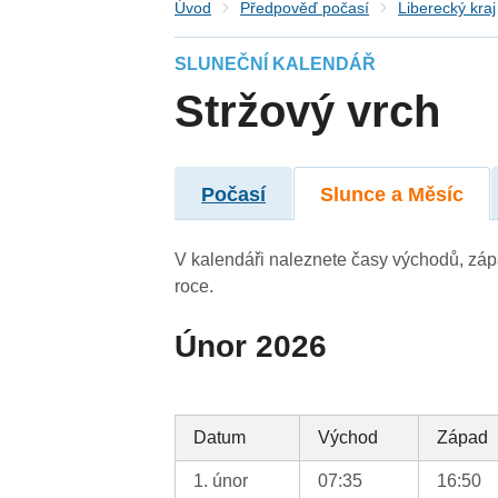
Úvod
Předpověď počasí
Liberecký kraj
SLUNEČNÍ KALENDÁŘ
Stržový vrch
Počasí
Slunce a Měsíc
V kalendáři naleznete časy východů, záp
roce.
Únor 2026
Datum
Východ
Západ
1. únor
07:35
16:50