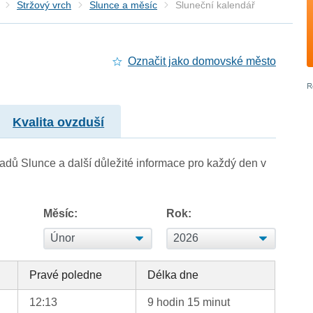
Stržový vrch
Slunce a měsíc
Sluneční kalendář
Označit jako domovské město
Kvalita ovzduší
adů Slunce a další důležité informace pro každý den v
Měsíc:
Rok:
Pravé poledne
Délka dne
12:13
9 hodin 15 minut