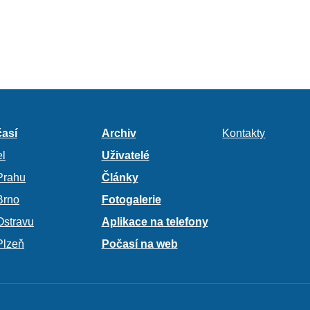
así
Archiv
Kontakty
l
Uživatelé
Prahu
Články
Brno
Fotogalerie
Ostravu
Aplikace na telefony
Plzeň
Počasí na web