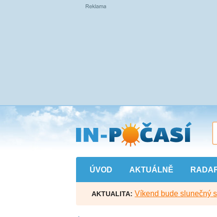
Přejít
na
hlavní
obsah
ÚVOD
AKTUÁLNĚ
RADA
Víkend bude slunečný s l
AKTUALITA: