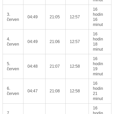
16
3.
hodin
04:49
21:05
12:57
červen
16
minut
16
4.
hodin
04:49
21:06
12:57
červen
18
minut
16
5.
hodin
04:48
21:07
12:58
červen
19
minut
16
6.
hodin
04:47
21:08
12:58
červen
21
minut
16
7.
hodin