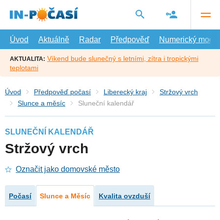
Přejít
na
hlavní
obsah
Úvod
Aktuálně
Radar
Předpověď
Numerický model
Víkend bude slunečný s letními, zítra i tropickými
AKTUALITA:
teplotami
Úvod
Předpověď počasí
Liberecký kraj
Stržový vrch
Slunce a měsíc
Sluneční kalendář
SLUNEČNÍ KALENDÁŘ
Stržový vrch
Označit jako domovské město
Počasí
Slunce a Měsíc
Kvalita ovzduší