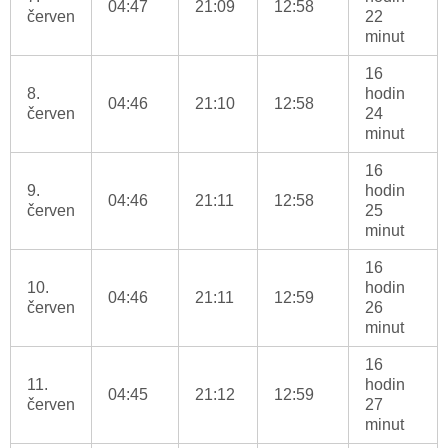
04:47
21:09
12:58
červen
22
minut
16
8.
hodin
04:46
21:10
12:58
červen
24
minut
16
9.
hodin
04:46
21:11
12:58
červen
25
minut
16
10.
hodin
04:46
21:11
12:59
červen
26
minut
16
11.
hodin
04:45
21:12
12:59
červen
27
minut