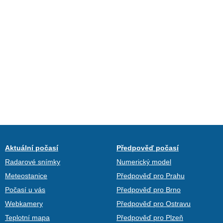
Aktuální počasí
Předpověď počasí
Radarové snímky
Numerický model
Meteostanice
Předpověď pro Prahu
Počasí u vás
Předpověď pro Brno
Webkamery
Předpověď pro Ostravu
Teplotní mapa
Předpověď pro Plzeň