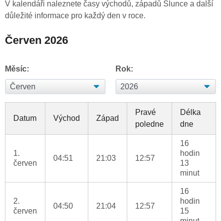
V kalendáři naleznete časy východů, západů Slunce a další
důležité informace pro každý den v roce.
Červen 2026
Měsíc:
Rok:
Pravé
Délka
Datum
Východ
Západ
poledne
dne
16
1.
hodin
04:51
21:03
12:57
červen
13
minut
16
2.
hodin
04:50
21:04
12:57
červen
15
minut