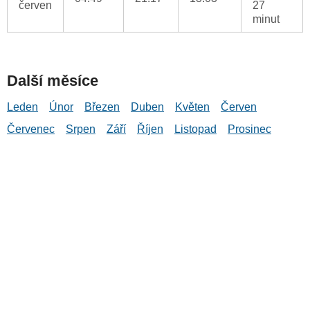
červen
27
minut
Další měsíce
Leden
Únor
Březen
Duben
Květen
Červen
Červenec
Srpen
Září
Říjen
Listopad
Prosinec