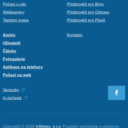
Počasí u vás
Předpověď pro Brno
Webkamery
Předpověď pro Ostravu
Teplotní mapa
Předpověď pro Plzeň
Archiv
Kontakty
Uživatelé
Články
Fotogalerie
Aplikace na telefony
Počasí na web
Ventusky
In-počasie
Copyright © 2026
InMeteo, s.r.o.
Použitím souhlasíte s uložením