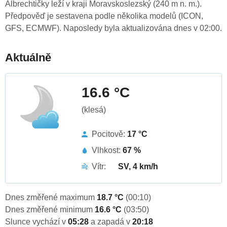
Albrechtičky leží v kraji Moravskoslezský (240 m n. m.).
Předpověď je sestavena podle několika modelů (ICON,
GFS, ECMWF). Naposledy byla aktualizována dnes v 02:00.
Aktuálně
16.6 °C
(klesá)
Pocitově:
17 °C
Vlhkost:
67 %
Vítr:
SV, 4 km/h
Dnes změřené maximum
18.7 °C
(00:10)
Dnes změřené minimum
16.6 °C
(03:50)
Slunce vychází v
05:28
a zapadá v
20:18