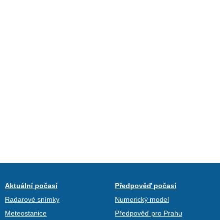
Aktuální počasí
Předpověď počasí
Radarové snímky
Numerický model
Meteostanice
Předpověď pro Prahu