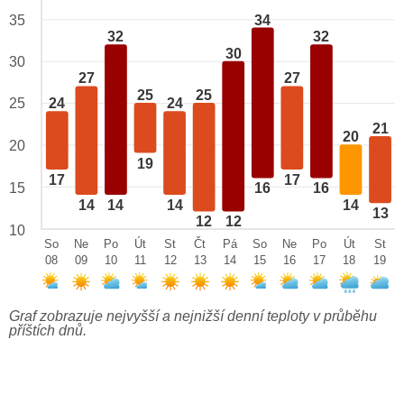
34
35
32
32
30
30
27
27
25
25
25
24
24
21
20
20
19
17
17
15
16
16
14
14
14
14
13
12
12
10
So
Ne
Po
Út
St
Čt
Pá
So
Ne
Po
Út
St
08
09
10
11
12
13
14
15
16
17
18
19
Graf zobrazuje nejvyšší a nejnižší denní teploty v průběhu
příštích dnů.