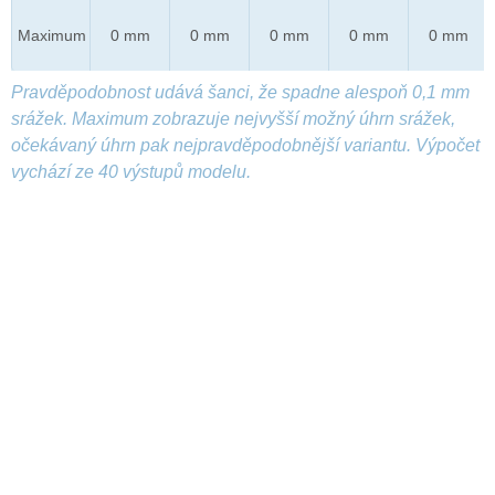
Maximum
0 mm
0 mm
0 mm
0 mm
0 mm
Pravděpodobnost udává šanci, že spadne alespoň 0,1 mm
srážek. Maximum zobrazuje nejvyšší možný úhrn srážek,
očekávaný úhrn pak nejpravděpodobnější variantu. Výpočet
vychází ze 40 výstupů modelu.