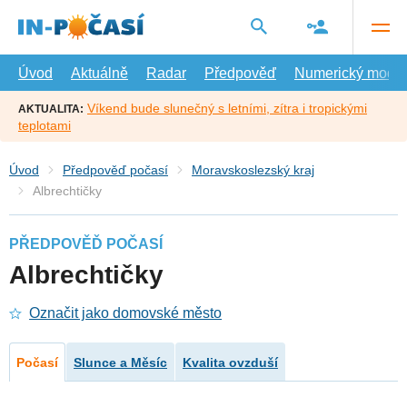
Přejít
na
hlavní
obsah
Úvod
Aktuálně
Radar
Předpověď
Numerický model
Víkend bude slunečný s letními, zítra i tropickými
AKTUALITA:
teplotami
Úvod
Předpověď počasí
Moravskoslezský kraj
Albrechtičky
PŘEDPOVĚĎ POČASÍ
Albrechtičky
Označit jako domovské město
Počasí
Slunce a Měsíc
Kvalita ovzduší