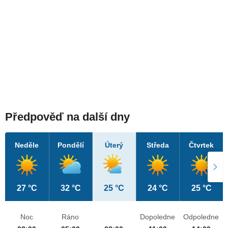
Předpověď na další dny
Neděle
Pondělí
Úterý
Středa
Čtvrtek
27 °C
32 °C
25 °C
24 °C
25 °C
Noc
Ráno
Dopoledne
Odpoledne