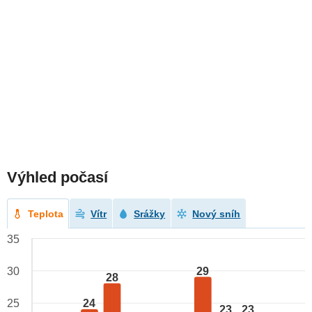
Výhled počasí
Teplota
Vítr
Srážky
Nový sníh
35
29
30
28
24
25
23
23