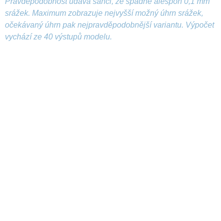
Pravděpodobnost udává šanci, že spadne alespoň 0,1 mm
srážek. Maximum zobrazuje nejvyšší možný úhrn srážek,
očekávaný úhrn pak nejpravděpodobnější variantu. Výpočet
vychází ze 40 výstupů modelu.