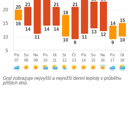
21
21
21
20
20
18
15
14
15
16
14
14
14
13
12
10
11
11
10
10
9
9
5
Pá
So
Ne
Po
Út
St
Čt
Pá
So
Ne
Po
Út
07
08
09
10
11
12
13
14
15
16
17
18
Graf zobrazuje nejvyšší a nejnižší denní teploty v průběhu
příštích dnů.