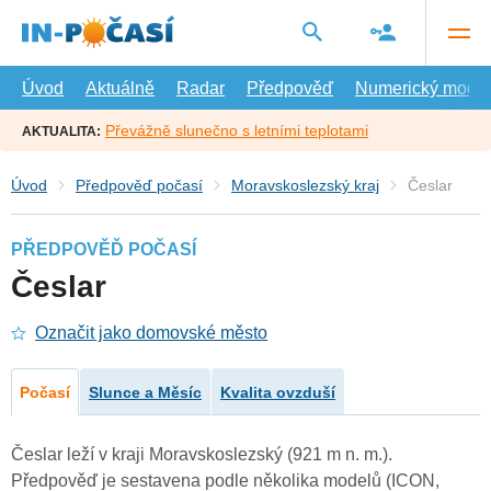
Přejít
na
hlavní
obsah
Úvod
Aktuálně
Radar
Předpověď
Numerický model
Převážně slunečno s letními teplotami
AKTUALITA:
Úvod
Předpověď počasí
Moravskoslezský kraj
Česlar
PŘEDPOVĚĎ POČASÍ
Česlar
Označit jako domovské město
Počasí
Slunce a Měsíc
Kvalita ovzduší
Česlar leží v kraji Moravskoslezský (921 m n. m.).
Předpověď je sestavena podle několika modelů (ICON,