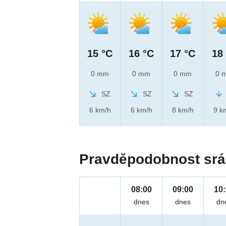
15 °C
16 °C
17 °C
18
0 mm
0 mm
0 mm
0 
SZ
SZ
SZ
6 km/h
6 km/h
8 km/h
9 k
Pravděpodobnost srá
08:00
09:00
10
dnes
dnes
dn