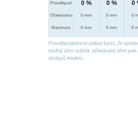
0 %
0 %
0
Pravděpod.
Očekáváno
0 mm
0 mm
0 
Maximum
0 mm
0 mm
0 
Pravděpodobnost udává šanci, že spadn
možný úhrn srážek, očekávaný úhrn pak 
výstupů modelu.