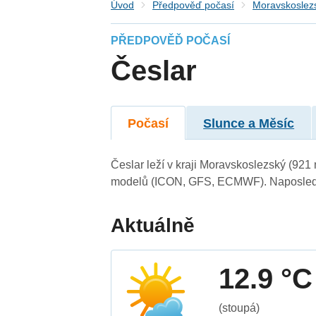
Úvod
Předpověď počasí
Moravskoslezs
PŘEDPOVĚĎ POČASÍ
Česlar
Počasí
Slunce a Měsíc
Česlar leží v kraji Moravskoslezský (921
modelů (ICON, GFS, ECMWF). Naposledy 
Aktuálně
12.9 °C
(stoupá)