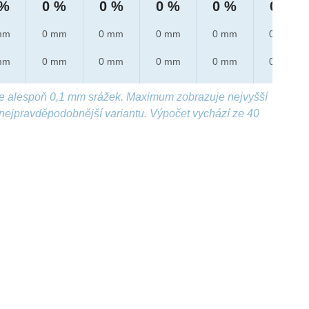
 %
0 %
0 %
0 %
0 %
0 %
mm
0 mm
0 mm
0 mm
0 mm
0 mm
mm
0 mm
0 mm
0 mm
0 mm
0 mm
e alespoň 0,1 mm srážek. Maximum zobrazuje nejvyšší
nejpravděpodobnější variantu. Výpočet vychází ze 40