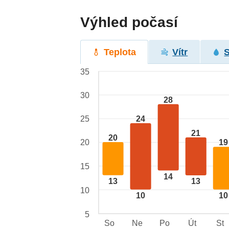
Výhled počasí
Teplota
Vítr
35
30
28
24
25
21
20
20
19
15
14
13
13
10
10
10
5
So
Ne
Po
Út
St