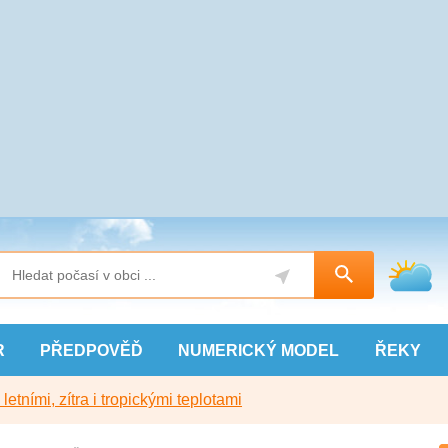
R
PŘEDPOVĚĎ
NUMERICKÝ
MODEL
ŘEKY
etními, zítra i tropickými teplotami