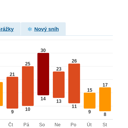
Srážky
Nový sníh
30
26
25
23
21
17
15
14
13
11
10
9
9
8
Čt
Pá
So
Ne
Po
Út
St