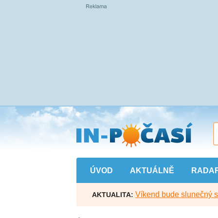
Přejít
na
hlavní
obsah
ÚVOD
AKTUÁLNĚ
RADA
Víkend bude slunečný s l
AKTUALITA: