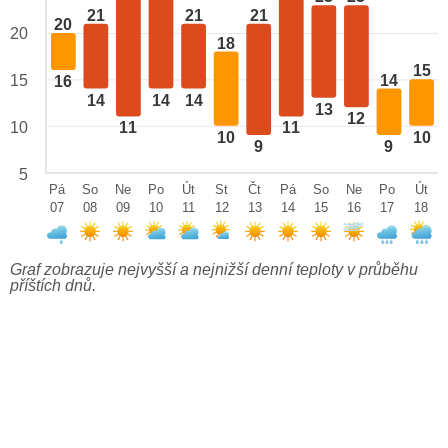
21
21
21
20
20
18
15
14
15
16
14
14
14
13
12
10
11
11
10
10
9
9
5
Pá
So
Ne
Po
Út
St
Čt
Pá
So
Ne
Po
Út
07
08
09
10
11
12
13
14
15
16
17
18
Graf zobrazuje nejvyšší a nejnižší denní teploty v průběhu
příštích dnů.