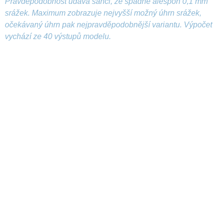
Pravděpodobnost udává šanci, že spadne alespoň 0,1 mm
srážek. Maximum zobrazuje nejvyšší možný úhrn srážek,
očekávaný úhrn pak nejpravděpodobnější variantu. Výpočet
vychází ze 40 výstupů modelu.