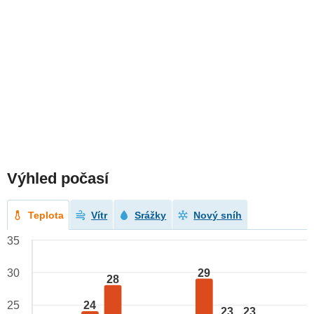
Výhled počasí
Teplota
Vítr
Srážky
Nový sníh
35
29
30
28
24
25
23
23