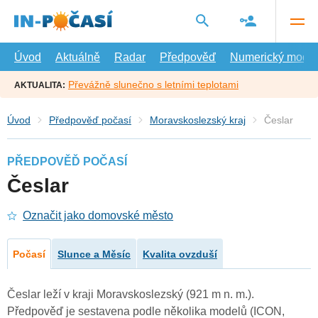
Přejít
na
hlavní
obsah
Úvod
Aktuálně
Radar
Předpověď
Numerický model
Převážně slunečno s letními teplotami
AKTUALITA:
Úvod
Předpověď počasí
Moravskoslezský kraj
Česlar
PŘEDPOVĚĎ POČASÍ
Česlar
Označit jako domovské město
Počasí
Slunce a Měsíc
Kvalita ovzduší
Česlar leží v kraji Moravskoslezský (921 m n. m.).
Předpověď je sestavena podle několika modelů (ICON,