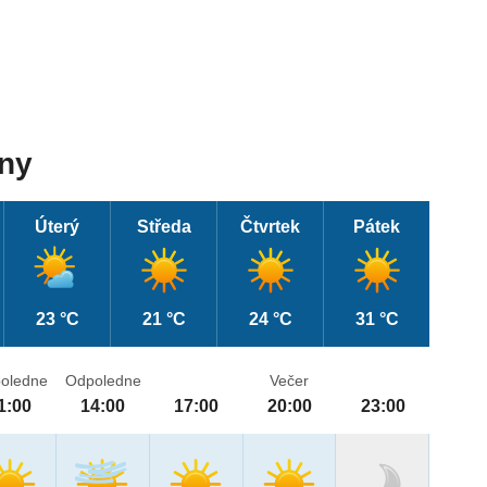
dny
Úterý
Středa
Čtvrtek
Pátek
23 °C
21 °C
24 °C
31 °C
oledne
Odpoledne
Večer
1:00
14:00
17:00
20:00
23:00