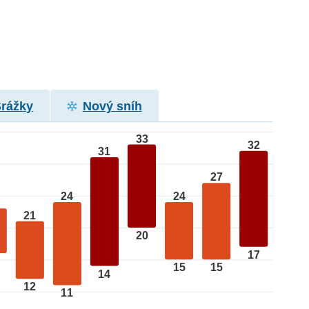
Srážky
Nový sníh
33
32
31
27
24
24
21
20
17
15
15
14
12
11