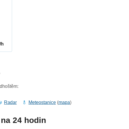
/h
9
adhoštěm:
Radar
Meteostanice
(
mapa
)
na 24 hodin