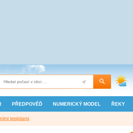
R
PŘEDPOVĚĎ
NUMERICKÝ
MODEL
ŘEKY
ními teplotami