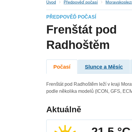
Úvod
Předpověď počasí
Moravskoslezs
PŘEDPOVĚĎ POČASÍ
Frenštát pod
Radhoštěm
Počasí
Slunce a Měsíc
Frenštát pod Radhoštěm leží v kraji Mor
podle několika modelů (ICON, GFS, ECM
Aktuálně
21.5 °C