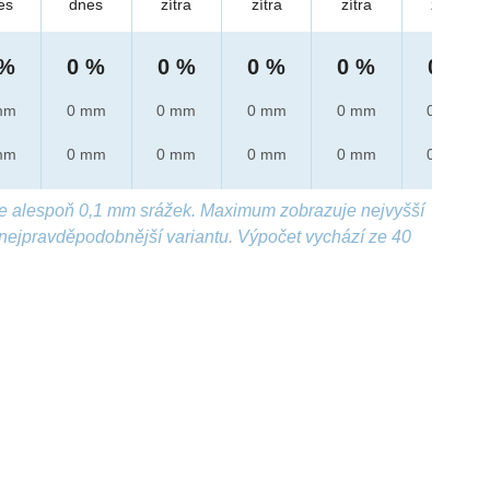
es
dnes
zítra
zítra
zítra
zítra
 %
0 %
0 %
0 %
0 %
0 %
mm
0 mm
0 mm
0 mm
0 mm
0 mm
mm
0 mm
0 mm
0 mm
0 mm
0 mm
e alespoň 0,1 mm srážek. Maximum zobrazuje nejvyšší
nejpravděpodobnější variantu. Výpočet vychází ze 40