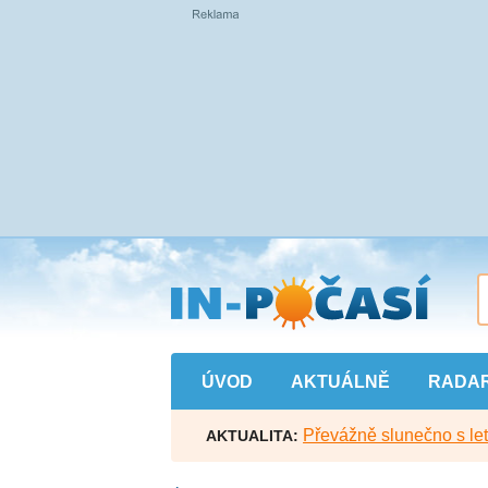
Přejít
na
hlavní
obsah
ÚVOD
AKTUÁLNĚ
RADA
Převážně slunečno s let
AKTUALITA: