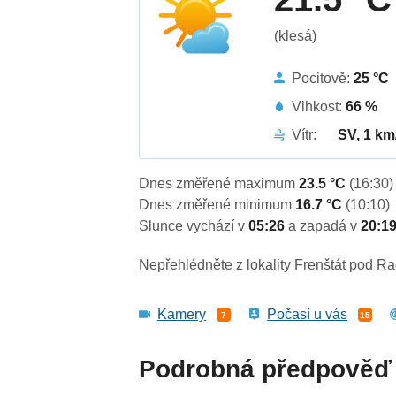
(klesá)
Pocitově:
25 °C
Vlhkost:
66 %
Vítr:
SV, 1 km
Dnes změřené maximum
23.5 °C
(16:30)
Dnes změřené minimum
16.7 °C
(10:10)
Slunce vychází v
05:26
a zapadá v
20:1
Nepřehlédněte z lokality Frenštát pod R
Kamery
Počasí u vás
7
15
Podrobná předpověď 