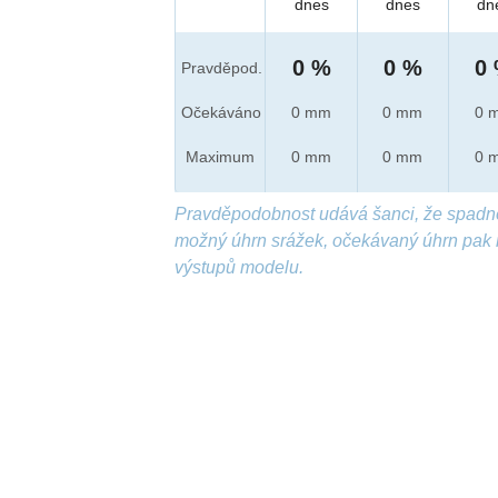
dnes
dnes
dn
0 %
0 %
0
Pravděpod.
Očekáváno
0 mm
0 mm
0 
Maximum
0 mm
0 mm
0 
Pravděpodobnost udává šanci, že spadn
možný úhrn srážek, očekávaný úhrn pak 
výstupů modelu.