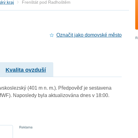
ký kraj
Frenštát pod Radhoštěm
Označit jako domovské město
Kvalita ovzduší
avskoslezský (401 m n. m.). Předpověď je sestavena
WF). Naposledy byla aktualizována dnes v 18:00.