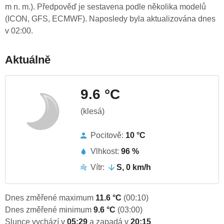
m n. m.). Předpověď je sestavena podle několika modelů
(ICON, GFS, ECMWF). Naposledy byla aktualizována dnes
v 02:00.
Aktuálně
9.6 °C
(klesá)
Pocitově:
10 °C
Vlhkost:
96 %
Vítr:
S, 0 km/h
Dnes změřené maximum
11.6 °C
(00:10)
Dnes změřené minimum
9.6 °C
(03:00)
Slunce vychází v
05:29
a zapadá v
20:15