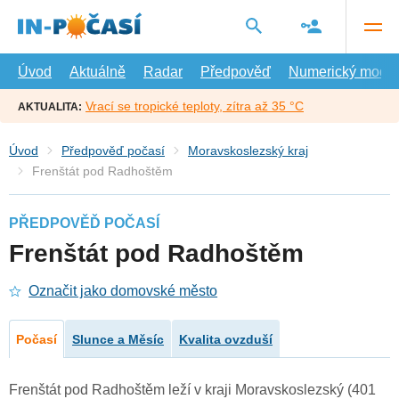
Přejít
na
hlavní
obsah
Úvod
Aktuálně
Radar
Předpověď
Numerický model
Vrací se tropické teploty, zítra až 35 °C
AKTUALITA:
Úvod
Předpověď počasí
Moravskoslezský kraj
Frenštát pod Radhoštěm
PŘEDPOVĚĎ POČASÍ
Frenštát pod Radhoštěm
Označit jako domovské město
Počasí
Slunce a Měsíc
Kvalita ovzduší
Frenštát pod Radhoštěm leží v kraji Moravskoslezský (401