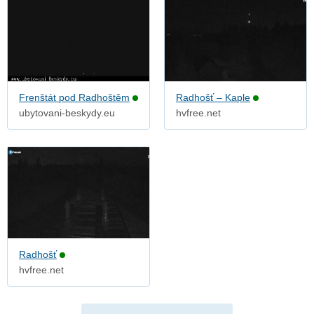
Frenštát pod Radhoštěm
Radhošť – Kaple
ubytovani-beskydy.eu
hvfree.net
Radhošť
hvfree.net