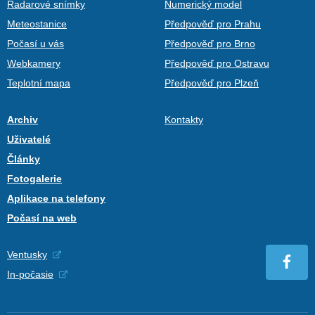
Radarové snímky
Numerický model
Meteostanice
Předpověď pro Prahu
Počasí u vás
Předpověď pro Brno
Webkamery
Předpověď pro Ostravu
Teplotní mapa
Předpověď pro Plzeň
Archiv
Kontakty
Uživatelé
Články
Fotogalerie
Aplikace na telefony
Počasí na web
Ventusky
In-počasie