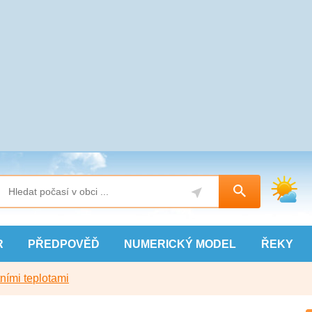
R
PŘEDPOVĚĎ
NUMERICKÝ
MODEL
ŘEKY
ními teplotami