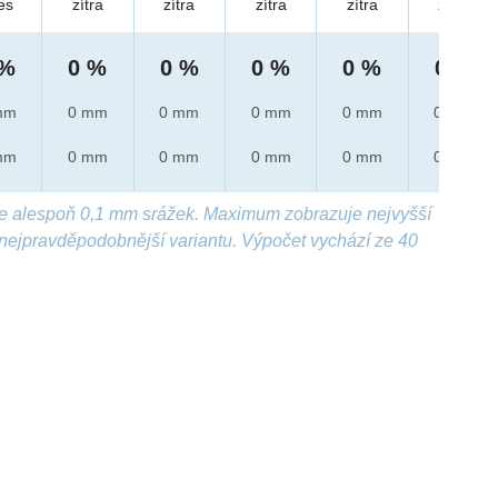
es
zítra
zítra
zítra
zítra
zítra
 %
0 %
0 %
0 %
0 %
0 %
mm
0 mm
0 mm
0 mm
0 mm
0 mm
mm
0 mm
0 mm
0 mm
0 mm
0 mm
e alespoň 0,1 mm srážek. Maximum zobrazuje nejvyšší
nejpravděpodobnější variantu. Výpočet vychází ze 40