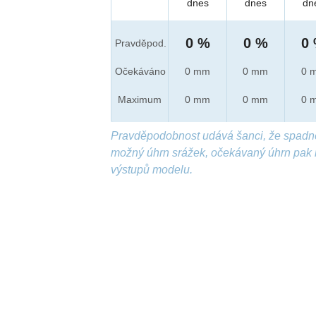
dnes
dnes
dn
0 %
0 %
0
Pravděpod.
Očekáváno
0 mm
0 mm
0 
Maximum
0 mm
0 mm
0 
Pravděpodobnost udává šanci, že spadn
možný úhrn srážek, očekávaný úhrn pak 
výstupů modelu.