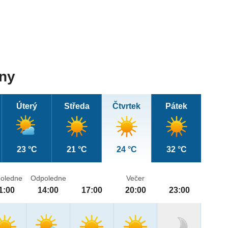
dny
Úterý
Středa
Čtvrtek
Pátek
23 °C
21 °C
24 °C
32 °C
oledne
Odpoledne
Večer
1:00
14:00
17:00
20:00
23:00