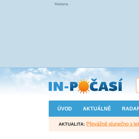
Přejít
na
hlavní
obsah
ÚVOD
AKTUÁLNĚ
RADA
Převážně slunečno s let
AKTUALITA: