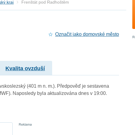
ký kraj
Frenštát pod Radhoštěm
Označit jako domovské město
Kvalita ovzduší
avskoslezský (401 m n. m.). Předpověď je sestavena
WF). Naposledy byla aktualizována dnes v 19:00.