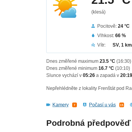
(klesá)
Pocitově:
24 °C
Vlhkost:
66 %
Vítr:
SV, 1 km
Dnes změřené maximum
23.5 °C
(16:30)
Dnes změřené minimum
16.7 °C
(10:10)
Slunce vychází v
05:26
a zapadá v
20:1
Nepřehlédněte z lokality Frenštát pod R
Kamery
Počasí u vás
7
15
Podrobná předpověď 