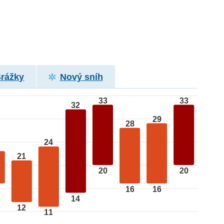
Srážky
Nový sníh
33
33
32
29
28
24
21
20
20
16
16
14
12
11