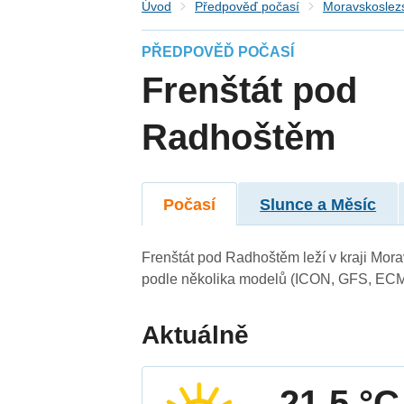
Úvod
Předpověď počasí
Moravskoslezs
PŘEDPOVĚĎ POČASÍ
Frenštát pod
Radhoštěm
Počasí
Slunce a Měsíc
Frenštát pod Radhoštěm leží v kraji Mor
podle několika modelů (ICON, GFS, ECM
Aktuálně
21.5 °C