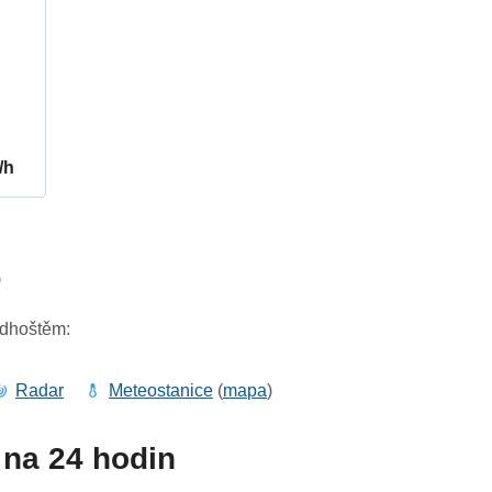
/h
9
adhoštěm:
Radar
Meteostanice
(
mapa
)
na 24 hodin