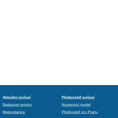
Aktuální počasí
Předpověď počasí
Radarové snímky
Numerický model
Meteostanice
Předpověď pro Prahu