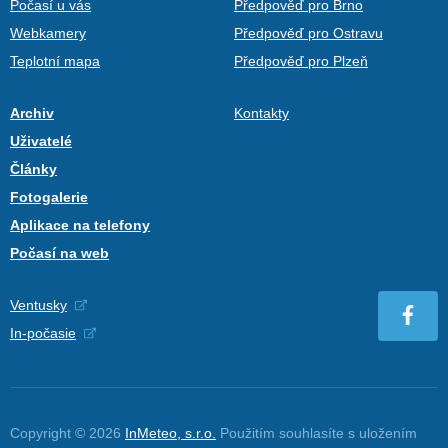
Počasí u vás
Předpověď pro Brno
Webkamery
Předpověď pro Ostravu
Teplotní mapa
Předpověď pro Plzeň
Archiv
Kontakty
Uživatelé
Články
Fotogalerie
Aplikace na telefony
Počasí na web
Ventusky
In-počasie
Copyright © 2026
InMeteo, s.r.o.
Použitím souhlasíte s uložením