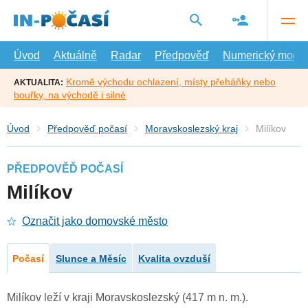
Přejít
na
hlavní
obsah
Úvod
Aktuálně
Radar
Předpověď
Numerický model
Kromě východu ochlazení, místy přeháňky nebo
AKTUALITA:
bouřky, na východě i silné
Úvod
Předpověď počasí
Moravskoslezský kraj
Milíkov
PŘEDPOVĚĎ POČASÍ
Milíkov
Označit jako domovské město
Počasí
Slunce a Měsíc
Kvalita ovzduší
Milíkov leží v kraji Moravskoslezský (417 m n. m.).