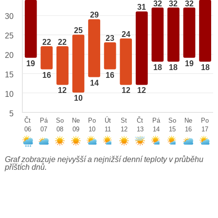
32
32
32
31
29
30
25
24
25
23
22
22
20
19
19
18
18
18
15
16
16
14
12
12
12
10
10
5
Čt
Pá
So
Ne
Po
Út
St
Čt
Pá
So
Ne
Po
06
07
08
09
10
11
12
13
14
15
16
17
Graf zobrazuje nejvyšší a nejnižší denní teploty v průběhu
příštích dnů.