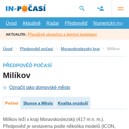
Přejít
na
hlavní
obsah
Úvod
Aktuálně
Radar
Předpověď
Numerický model
Převážně slunečno s letními teplotami
AKTUALITA:
Úvod
Předpověď počasí
Moravskoslezský kraj
Milíkov
PŘEDPOVĚĎ POČASÍ
Milíkov
Označit jako domovské město
Počasí
Slunce a Měsíc
Kvalita ovzduší
Milíkov leží v kraji Moravskoslezský (417 m n. m.).
Předpověď je sestavena podle několika modelů (ICON,