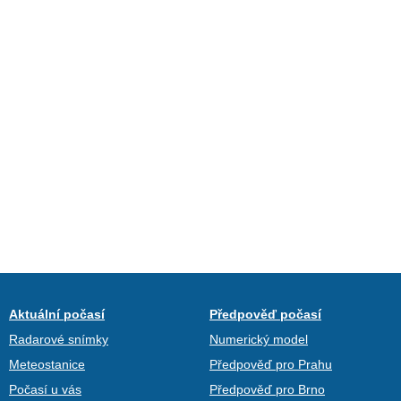
Aktuální počasí
Předpověď počasí
Radarové snímky
Numerický model
Meteostanice
Předpověď pro Prahu
Počasí u vás
Předpověď pro Brno