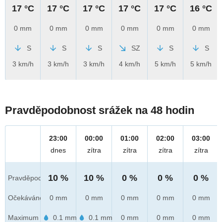
17 °C
17 °C
17 °C
17 °C
17 °C
16 °C
0 mm
0 mm
0 mm
0 mm
0 mm
0 mm
S
S
S
SZ
S
S
3 km/h
3 km/h
3 km/h
4 km/h
5 km/h
5 km/h
Pravděpodobnost srážek na 48 hodin
23:00
00:00
01:00
02:00
03:00
dnes
zítra
zítra
zítra
zítra
10 %
10 %
0 %
0 %
0 %
Pravděpod.
Očekáváno
0 mm
0 mm
0 mm
0 mm
0 mm
Maximum
0.1 mm
0.1 mm
0 mm
0 mm
0 mm