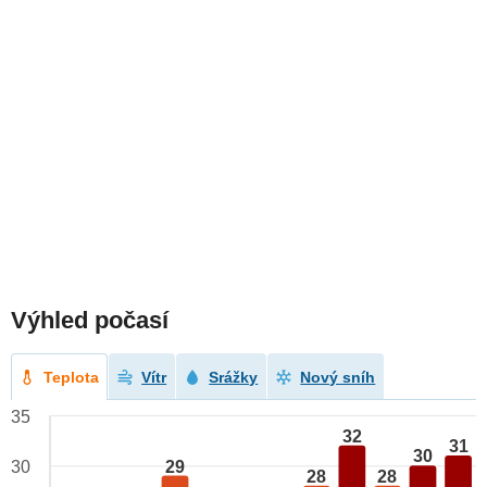
Výhled počasí
Teplota
Vítr
Srážky
Nový sníh
35
32
31
30
29
30
28
28