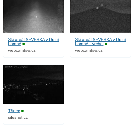
Ski areál SEVERKA v Dolní
Ski areál SEVERKA v Dolní
Lomné
Lomné - vrchol
webcamlive.cz
webcamlive.cz
Třinec
silesnet.cz