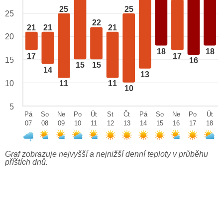
25
25
25
22
21
21
21
20
18
18
17
17
15
16
15
15
14
13
10
11
11
10
5
Pá
So
Ne
Po
Út
St
Čt
Pá
So
Ne
Po
Út
07
08
09
10
11
12
13
14
15
16
17
18
Graf zobrazuje nejvyšší a nejnižší denní teploty v průběhu
příštích dnů.