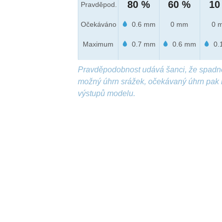
80 %
60 %
10
Pravděpod.
Očekáváno
0.6 mm
0 mm
0 
Maximum
0.7 mm
0.6 mm
0.
Pravděpodobnost udává šanci, že spadn
možný úhrn srážek, očekávaný úhrn pak 
výstupů modelu.