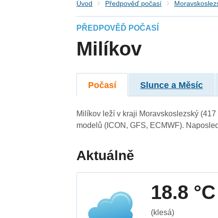
Úvod
Předpověď počasí
Moravskoslezs
PŘEDPOVĚĎ POČASÍ
Milíkov
Počasí
Slunce a Měsíc
Milíkov leží v kraji Moravskoslezský (41
modelů (ICON, GFS, ECMWF). Naposledy 
Aktuálně
18.8 °C
(klesá)