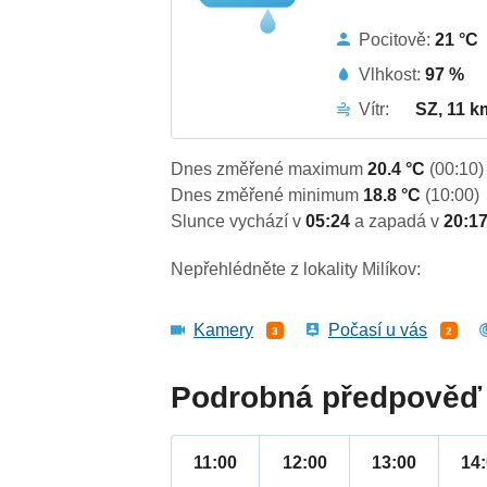
Pocitově:
21 °C
Vlhkost:
97 %
Vítr:
SZ, 11 k
Dnes změřené maximum
20.4 °C
(00:10)
Dnes změřené minimum
18.8 °C
(10:00)
Slunce vychází v
05:24
a zapadá v
20:1
Nepřehlédněte z lokality Milíkov:
Kamery
Počasí u vás
3
2
Podrobná předpověď 
11:00
12:00
13:00
14