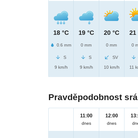
18 °C
19 °C
20 °C
21
0.6 mm
0 mm
0 mm
0 
S
S
SV
9 km/h
9 km/h
10 km/h
11 
Pravděpodobnost srá
11:00
12:00
13
dnes
dnes
dn