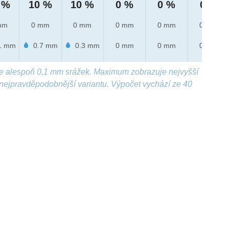
 %
10 %
10 %
0 %
0 %
0 %
mm
0 mm
0 mm
0 mm
0 mm
0 mm
1 mm
0.7 mm
0.3 mm
0 mm
0 mm
0 mm
e alespoň 0,1 mm srážek. Maximum zobrazuje nejvyšší
nejpravděpodobnější variantu. Výpočet vychází ze 40