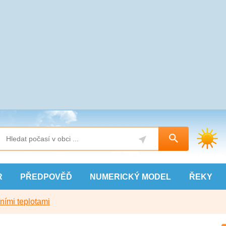
R
PŘEDPOVĚĎ
NUMERICKÝ
MODEL
ŘEKY
ními teplotami