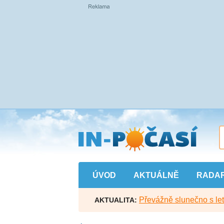
Přejít
na
hlavní
obsah
ÚVOD
AKTUÁLNĚ
RADA
Převážně slunečno s let
AKTUALITA: