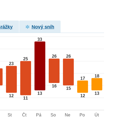
Srážky
Nový sníh
33
26
26
25
23
18
17
16
15
13
13
12
12
11
St
Čt
Pá
So
Ne
Po
Út