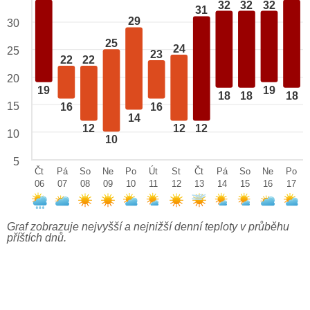
32
32
32
31
29
30
25
24
25
23
22
22
20
19
19
18
18
18
15
16
16
14
12
12
12
10
10
5
Čt
Pá
So
Ne
Po
Út
St
Čt
Pá
So
Ne
Po
06
07
08
09
10
11
12
13
14
15
16
17
Graf zobrazuje nejvyšší a nejnižší denní teploty v průběhu
příštích dnů.