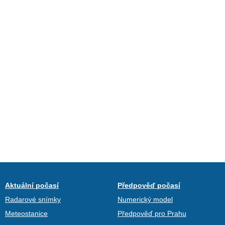
Aktuální počasí
Předpověď počasí
Radarové snímky
Numerický model
Meteostanice
Předpověď pro Prahu