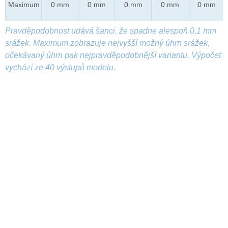
Maximum
0 mm
0 mm
0 mm
0 mm
0 mm
Pravděpodobnost udává šanci, že spadne alespoň 0,1 mm
srážek. Maximum zobrazuje nejvyšší možný úhrn srážek,
očekávaný úhrn pak nejpravděpodobnější variantu. Výpočet
vychází ze 40 výstupů modelu.