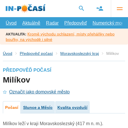
Přejít
na
hlavní
obsah
Úvod
Aktuálně
Radar
Předpověď
Numerický model
Kromě východu ochlazení, místy přeháňky nebo
AKTUALITA:
bouřky, na východě i silné
Úvod
Předpověď počasí
Moravskoslezský kraj
Milíkov
PŘEDPOVĚĎ POČASÍ
Milíkov
Označit jako domovské město
Počasí
Slunce a Měsíc
Kvalita ovzduší
Milíkov leží v kraji Moravskoslezský (417 m n. m.).