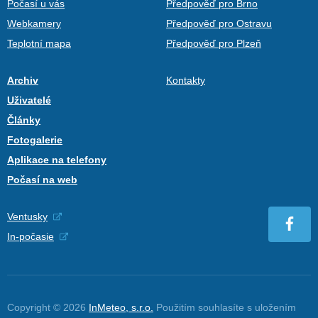
Počasí u vás
Předpověď pro Brno
Webkamery
Předpověď pro Ostravu
Teplotní mapa
Předpověď pro Plzeň
Archiv
Kontakty
Uživatelé
Články
Fotogalerie
Aplikace na telefony
Počasí na web
Ventusky
In-počasie
Copyright © 2026
InMeteo, s.r.o.
Použitím souhlasíte s uložením