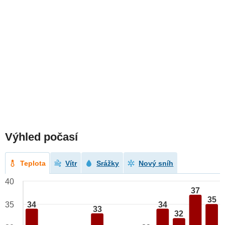
Výhled počasí
Teplota
Vítr
Srážky
Nový sníh
40
37
35
34
34
35
33
32