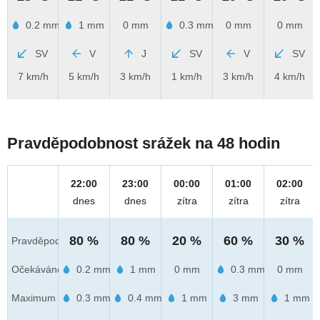
0.2 mm
1 mm
0 mm
0.3 mm
0 mm
0 mm
SV
V
J
SV
V
SV
7 km/h
5 km/h
3 km/h
1 km/h
3 km/h
4 km/h
Pravděpodobnost srážek na 48 hodin
22:00
23:00
00:00
01:00
02:00
dnes
dnes
zítra
zítra
zítra
80 %
80 %
20 %
60 %
30 %
Pravděpod.
Očekáváno
0.2 mm
1 mm
0 mm
0.3 mm
0 mm
Maximum
0.3 mm
0.4 mm
1 mm
3 mm
1 mm