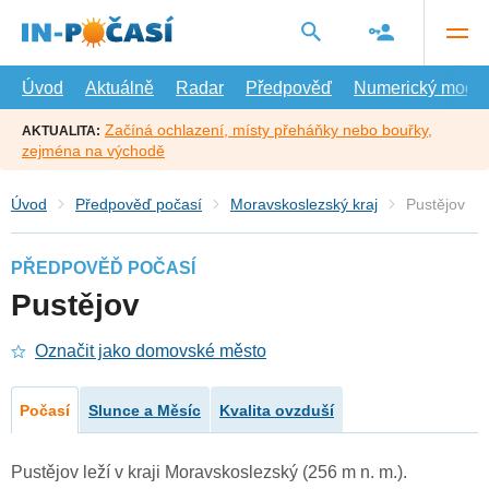
Přejít
na
hlavní
obsah
Úvod
Aktuálně
Radar
Předpověď
Numerický model
Začíná ochlazení, místy přeháňky nebo bouřky,
AKTUALITA:
zejména na východě
Úvod
Předpověď počasí
Moravskoslezský kraj
Pustějov
PŘEDPOVĚĎ POČASÍ
Pustějov
Označit jako domovské město
Počasí
Slunce a Měsíc
Kvalita ovzduší
Pustějov leží v kraji Moravskoslezský (256 m n. m.).