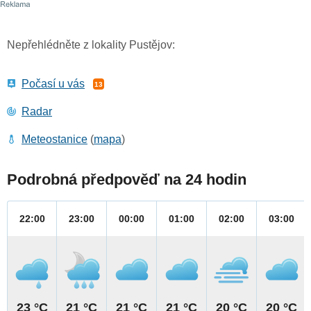
Nepřehlédněte z lokality Pustějov:
Počasí u vás
13
Radar
Meteostanice
(
mapa
)
Podrobná předpověď na 24 hodin
22:00
23:00
00:00
01:00
02:00
03:00
23 °C
21 °C
21 °C
21 °C
20 °C
20 °C