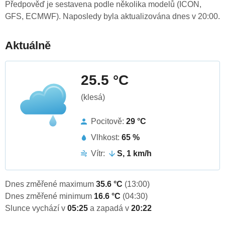
Předpověď je sestavena podle několika modelů (ICON,
GFS, ECMWF). Naposledy byla aktualizována dnes v 20:00.
Aktuálně
25.5 °C
(klesá)
Pocitově:
29 °C
Vlhkost:
65 %
Vítr:
S, 1 km/h
Dnes změřené maximum
35.6 °C
(13:00)
Dnes změřené minimum
16.6 °C
(04:30)
Slunce vychází v
05:25
a zapadá v
20:22