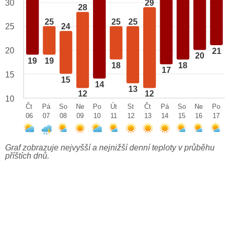
29
30
28
25
25
25
25
24
20
21
20
19
19
18
18
17
15
15
14
13
12
12
10
Čt
Pá
So
Ne
Po
Út
St
Čt
Pá
So
Ne
Po
06
07
08
09
10
11
12
13
14
15
16
17
Graf zobrazuje nejvyšší a nejnižší denní teploty v průběhu
příštích dnů.