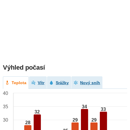
Výhled počasí
Teplota
Vítr
Srážky
Nový sníh
40
34
35
33
32
29
29
30
28