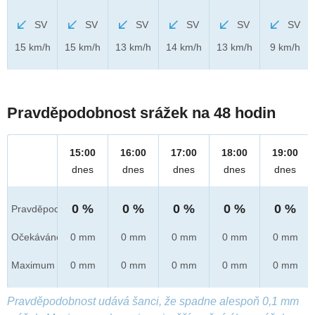
SV
SV
SV
SV
SV
SV
15 km/h
15 km/h
13 km/h
14 km/h
13 km/h
9 km/h
Pravděpodobnost srážek na 48 hodin
15:00
16:00
17:00
18:00
19:00
dnes
dnes
dnes
dnes
dnes
0 %
0 %
0 %
0 %
0 %
Pravděpod.
Očekáváno
0 mm
0 mm
0 mm
0 mm
0 mm
Maximum
0 mm
0 mm
0 mm
0 mm
0 mm
Pravděpodobnost udává šanci, že spadne alespoň 0,1 mm