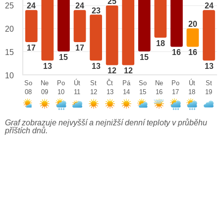
25
25
24
24
24
23
20
20
18
17
17
15
16
16
15
15
13
13
13
12
12
10
So
Ne
Po
Út
St
Čt
Pá
So
Ne
Po
Út
St
08
09
10
11
12
13
14
15
16
17
18
19
Graf zobrazuje nejvyšší a nejnižší denní teploty v průběhu
příštích dnů.