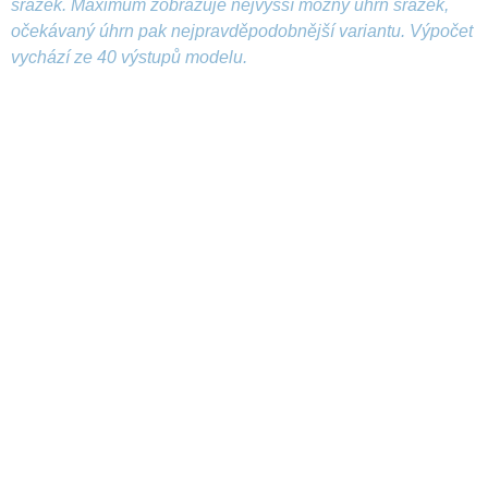
srážek. Maximum zobrazuje nejvyšší možný úhrn srážek,
očekávaný úhrn pak nejpravděpodobnější variantu. Výpočet
vychází ze 40 výstupů modelu.