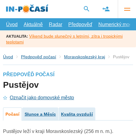
Přejít
na
hlavní
obsah
Úvod
Aktuálně
Radar
Předpověď
Numerický model
Víkend bude slunečný s letními, zítra i tropickými
AKTUALITA:
teplotami
Úvod
Předpověď počasí
Moravskoslezský kraj
Pustějov
PŘEDPOVĚĎ POČASÍ
Pustějov
Označit jako domovské město
Počasí
Slunce a Měsíc
Kvalita ovzduší
Pustějov leží v kraji Moravskoslezský (256 m n. m.).