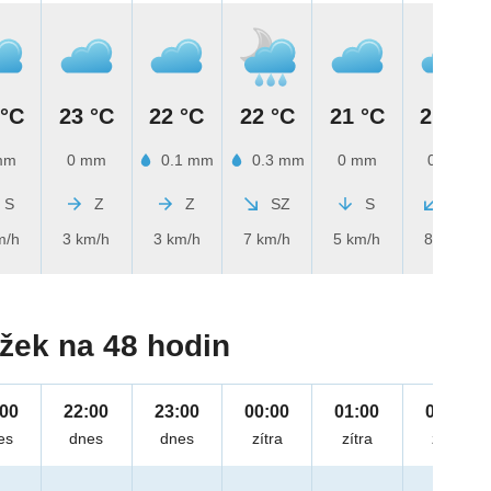
 °C
23 °C
22 °C
22 °C
21 °C
21 °C
mm
0 mm
0.1 mm
0.3 mm
0 mm
0 mm
S
Z
Z
SZ
S
SV
m/h
3 km/h
3 km/h
7 km/h
5 km/h
8 km/h
žek na 48 hodin
:00
22:00
23:00
00:00
01:00
02:00
es
dnes
dnes
zítra
zítra
zítra