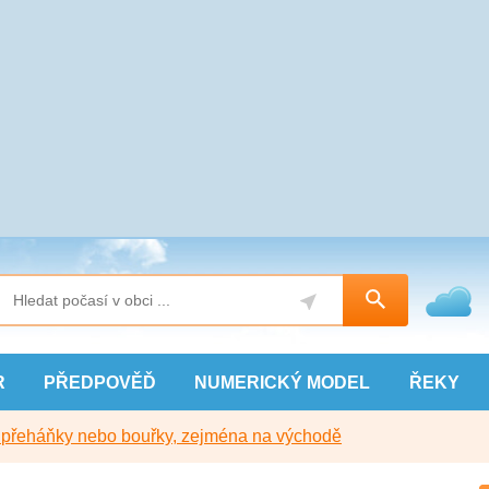
R
PŘEDPOVĚĎ
NUMERICKÝ
MODEL
ŘEKY
y přeháňky nebo bouřky, zejména na východě