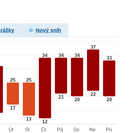
Srážky
Nový sníh
37
34
34
34
33
25
25
22
21
20
20
17
13
12
Út
St
Čt
Pá
So
Ne
Po