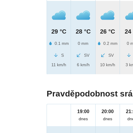
29 °C
28 °C
26 °C
24
0.1 mm
0 mm
0.2 mm
0 
S
SV
SV
11 km/h
6 km/h
10 km/h
3 k
Pravděpodobnost srá
19:00
20:00
21
dnes
dnes
dn