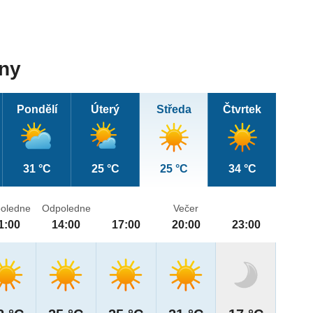
dny
Pondělí
Úterý
Středa
Čtvrtek
31 °C
25 °C
25 °C
34 °C
oledne
Odpoledne
Večer
1:00
14:00
17:00
20:00
23:00