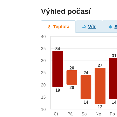
Výhled počasí
Teplota
Vítr
40
34
35
31
30
27
26
25
24
20
20
19
15
14
14
12
10
Čt
Pá
So
Ne
Po