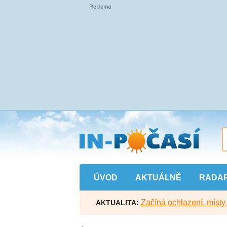
Přejít
na
hlavní
obsah
ÚVOD
AKTUÁLNĚ
RADA
Začíná ochlazení, míst
AKTUALITA: