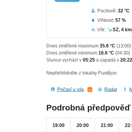
Pocitově:
32 °C
Vlhkost:
57 %
Vítr:
SZ, 4 km
Dnes změřené maximum
35.6 °C
(13:00)
Dnes změřené minimum
16.6 °C
(04:30)
Slunce vychází v
05:25
a zapadá v
20:2
Nepřehlédněte z lokality Pustějov:
Počasí u vás
Radar
M
10
Podrobná předpověď 
19:00
20:00
21:00
22