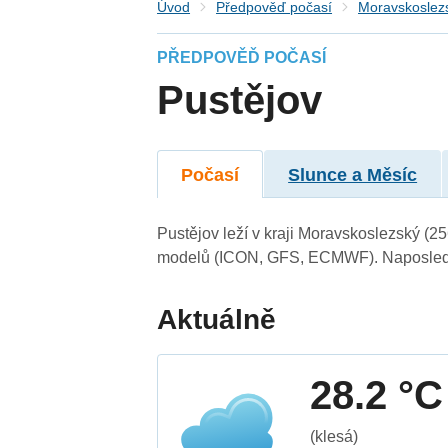
Úvod
Předpověď počasí
Moravskoslezs
PŘEDPOVĚĎ POČASÍ
Pustějov
Počasí
Slunce a Měsíc
Pustějov leží v kraji Moravskoslezský (2
modelů (ICON, GFS, ECMWF). Naposledy 
Aktuálně
28.2 °C
(klesá)