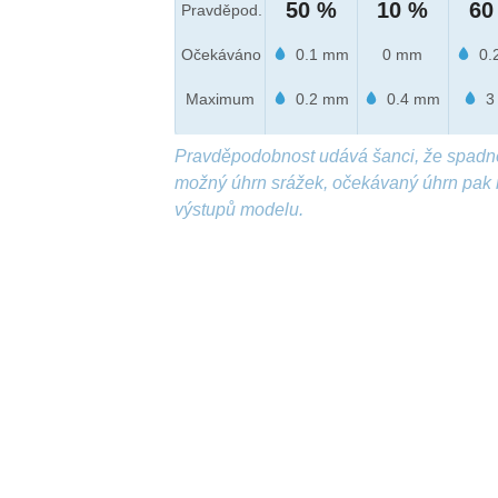
50 %
10 %
60
Pravděpod.
Očekáváno
0.1 mm
0 mm
0.
Maximum
0.2 mm
0.4 mm
3
Pravděpodobnost udává šanci, že spadn
možný úhrn srážek, očekávaný úhrn pak 
výstupů modelu.