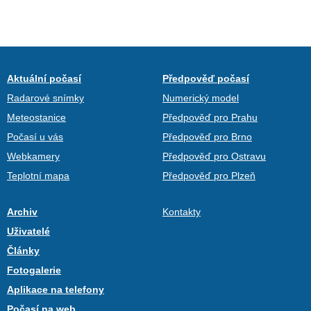
Aktuální počasí
Předpověď počasí
Radarové snímky
Numerický model
Meteostanice
Předpověď pro Prahu
Počasí u vás
Předpověď pro Brno
Webkamery
Předpověď pro Ostravu
Teplotní mapa
Předpověď pro Plzeň
Archiv
Kontakty
Uživatelé
Články
Fotogalerie
Aplikace na telefony
Počasí na web