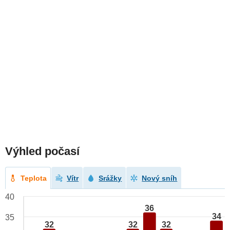
Výhled počasí
Teplota
Vítr
Srážky
Nový sníh
40
36
34
35
32
32
32