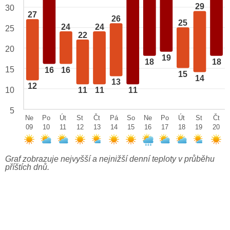
29
30
27
26
25
24
24
25
22
20
19
18
18
15
16
16
15
14
13
12
10
11
11
11
5
Ne
Po
Út
St
Čt
Pá
So
Ne
Po
Út
St
Čt
09
10
11
12
13
14
15
16
17
18
19
20
Graf zobrazuje nejvyšší a nejnižší denní teploty v průběhu
příštích dnů.