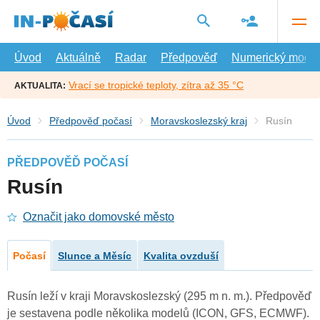
Přejít
na
hlavní
obsah
Úvod
Aktuálně
Radar
Předpověď
Numerický model
Vrací se tropické teploty, zítra až 35 °C
AKTUALITA:
Úvod
Předpověď počasí
Moravskoslezský kraj
Rusín
PŘEDPOVĚĎ POČASÍ
Rusín
Označit jako domovské město
Počasí
Slunce a Měsíc
Kvalita ovzduší
Rusín leží v kraji Moravskoslezský (295 m n. m.). Předpověď
je sestavena podle několika modelů (ICON, GFS, ECMWF).