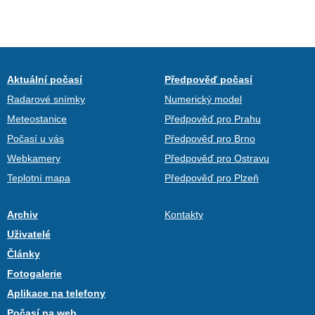
Aktuální počasí
Předpověď počasí
Radarové snímky
Numerický model
Meteostanice
Předpověď pro Prahu
Počasí u vás
Předpověď pro Brno
Webkamery
Předpověď pro Ostravu
Teplotní mapa
Předpověď pro Plzeň
Archiv
Kontakty
Uživatelé
Články
Fotogalerie
Aplikace na telefony
Počasí na web