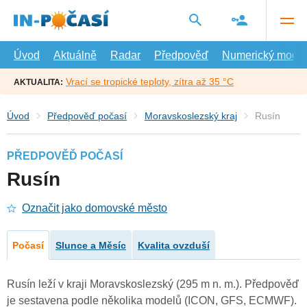
Přejít
na
hlavní
obsah
Úvod
Aktuálně
Radar
Předpověď
Numerický model
Vrací se tropické teploty, zítra až 35 °C
AKTUALITA:
Úvod
Předpověď počasí
Moravskoslezský kraj
Rusín
PŘEDPOVĚĎ POČASÍ
Rusín
Označit jako domovské město
Počasí
Slunce a Měsíc
Kvalita ovzduší
Rusín leží v kraji Moravskoslezský (295 m n. m.). Předpověď
je sestavena podle několika modelů (ICON, GFS, ECMWF).