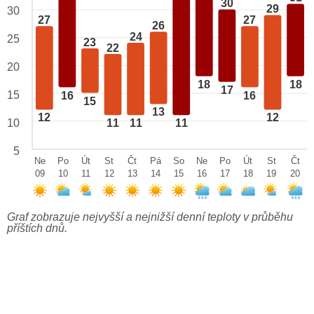
30
29
30
27
27
26
24
25
23
22
20
18
18
17
15
16
16
15
13
12
12
10
11
11
11
5
Ne
Po
Út
St
Čt
Pá
So
Ne
Po
Út
St
Čt
09
10
11
12
13
14
15
16
17
18
19
20
Graf zobrazuje nejvyšší a nejnižší denní teploty v průběhu
příštích dnů.