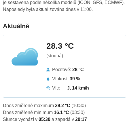
je sestavena podle několika modelů (ICON, GFS, ECMWF).
Naposledy byla aktualizována dnes v 11:00.
Aktuálně
28.3 °C
(stoupá)
Pocitově:
28 °C
Vlhkost:
39 %
Vítr:
J, 14 km/h
Dnes změřené maximum
29.2 °C
(10:30)
Dnes změřené minimum
16.1 °C
(03:30)
Slunce vychází v
05:30
a zapadá v
20:17