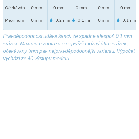
Očekáváno
0 mm
0 mm
0 mm
0 mm
0 mm
Maximum
0 mm
0.2 mm
0.1 mm
0 mm
0.1 mm
Pravděpodobnost udává šanci, že spadne alespoň 0,1 mm
srážek. Maximum zobrazuje nejvyšší možný úhrn srážek,
očekávaný úhrn pak nejpravděpodobnější variantu. Výpočet
vychází ze 40 výstupů modelu.