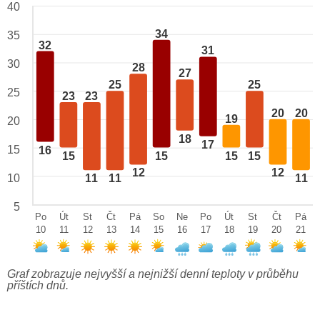
40
34
35
32
31
30
28
27
25
25
25
23
23
20
20
19
20
18
17
15
16
15
15
15
15
12
12
10
11
11
11
5
Po
Út
St
Čt
Pá
So
Ne
Po
Út
St
Čt
Pá
10
11
12
13
14
15
16
17
18
19
20
21
Graf zobrazuje nejvyšší a nejnižší denní teploty v průběhu
příštích dnů.