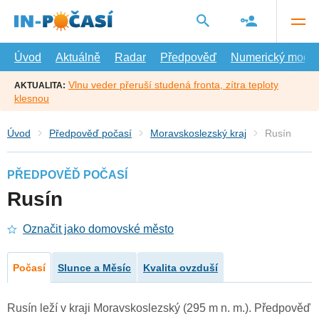
Přejít
na
hlavní
obsah
Úvod
Aktuálně
Radar
Předpověď
Numerický model
Vlnu veder přeruší studená fronta, zítra teploty
AKTUALITA:
klesnou
Úvod
Předpověď počasí
Moravskoslezský kraj
Rusín
PŘEDPOVĚĎ POČASÍ
Rusín
Označit jako domovské město
Počasí
Slunce a Měsíc
Kvalita ovzduší
Rusín leží v kraji Moravskoslezský (295 m n. m.). Předpověď