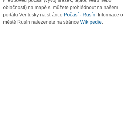
Předpověď počasí (vývoj srážek, teplot, větru nebo
oblačnosti) na mapě si můžete prohlédnout na našem
portálu Ventusky na stránce
Počasí - Rusín
. Informace o
městě Rusín nalezenete na stránce
Wikipedie
.