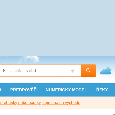
R
PŘEDPOVĚĎ
NUMERICKÝ
MODEL
ŘEKY
y přeháňky nebo bouřky, zejména na východě