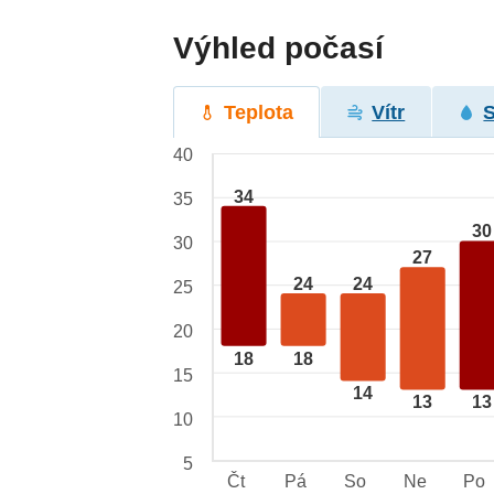
Výhled počasí
Teplota
Vítr
40
34
35
30
30
27
24
24
25
20
18
18
15
14
13
13
10
5
Čt
Pá
So
Ne
Po