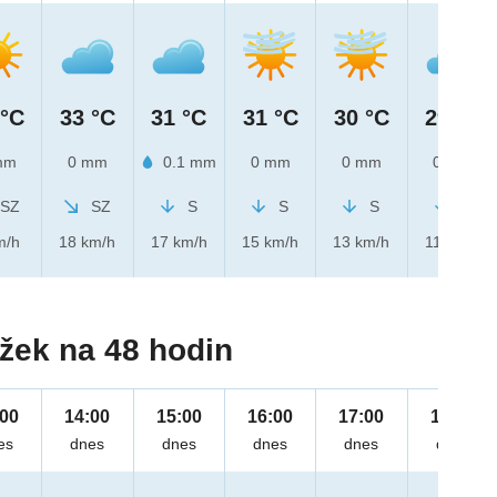
 °C
33 °C
31 °C
31 °C
30 °C
29 °C
mm
0 mm
0.1 mm
0 mm
0 mm
0 mm
SZ
SZ
S
S
S
S
m/h
18 km/h
17 km/h
15 km/h
13 km/h
11 km/h
žek na 48 hodin
:00
14:00
15:00
16:00
17:00
18:00
es
dnes
dnes
dnes
dnes
dnes