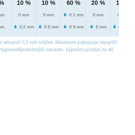
 %
10 %
10 %
60 %
20 %
10 %
mm
0 mm
0 mm
0.1 mm
0 mm
0 mm
mm
0.2 mm
0.5 mm
0.9 mm
5 mm
0.2 mm
e alespoň 0,1 mm srážek. Maximum zobrazuje nejvyšší
nejpravděpodobnější variantu. Výpočet vychází ze 40