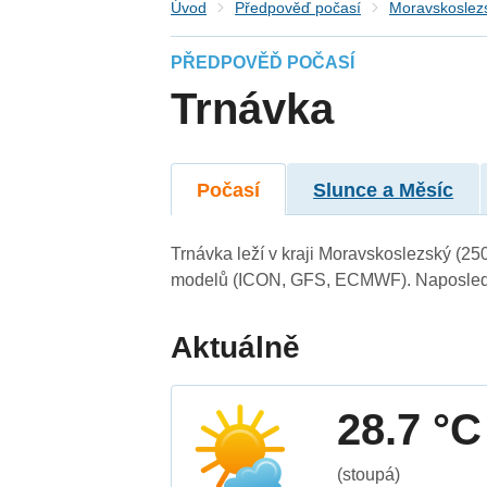
Úvod
Předpověď počasí
Moravskoslezs
PŘEDPOVĚĎ POČASÍ
Trnávka
Počasí
Slunce a Měsíc
Trnávka leží v kraji Moravskoslezský (25
modelů (ICON, GFS, ECMWF). Naposledy 
Aktuálně
28.7 °C
(stoupá)