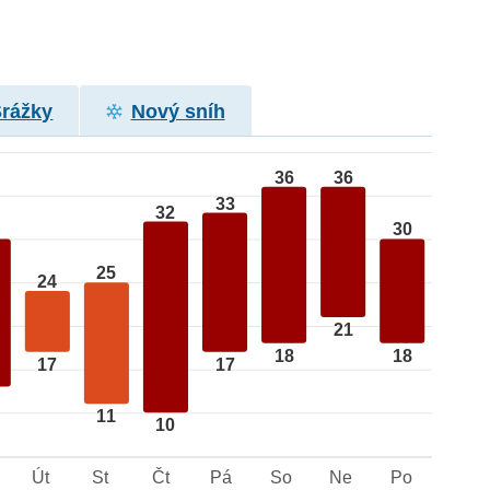
Srážky
Nový sníh
36
36
33
32
30
25
24
21
18
18
17
17
11
10
Út
St
Čt
Pá
So
Ne
Po