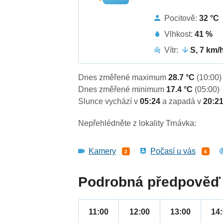
Pocitově:
32 °C
Vlhkost:
41 %
Vítr:
S, 7 km/
Dnes změřené maximum
28.7 °C
(10:00)
Dnes změřené minimum
17.4 °C
(05:00)
Slunce vychází v
05:24
a zapadá v
20:2
Nepřehlédněte z lokality Trnávka:
Kamery
Počasí u vás
2
6
Podrobná předpověď 
11:00
12:00
13:00
14