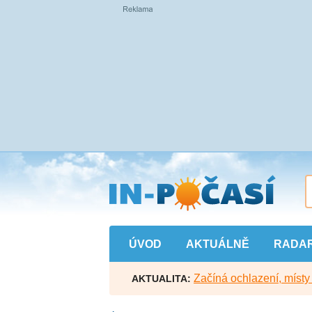
Přejít
na
hlavní
obsah
ÚVOD
AKTUÁLNĚ
RADA
Začíná ochlazení, míst
AKTUALITA: