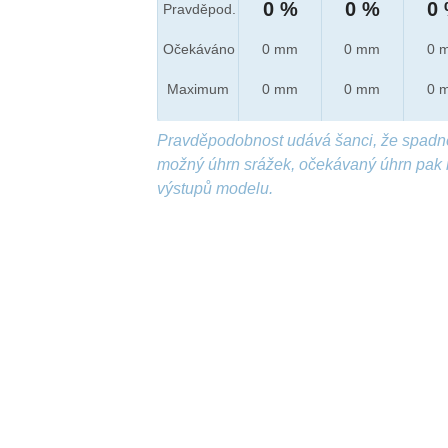
0 %
0 %
0
Pravděpod.
Očekáváno
0 mm
0 mm
0 
Maximum
0 mm
0 mm
0 
Pravděpodobnost udává šanci, že spadn
možný úhrn srážek, očekávaný úhrn pak 
výstupů modelu.