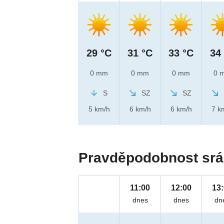
29 °C
31 °C
33 °C
34
0 mm
0 mm
0 mm
0 
S
SZ
SZ
5 km/h
6 km/h
6 km/h
7 k
Pravděpodobnost srá
11:00
12:00
13
dnes
dnes
dn